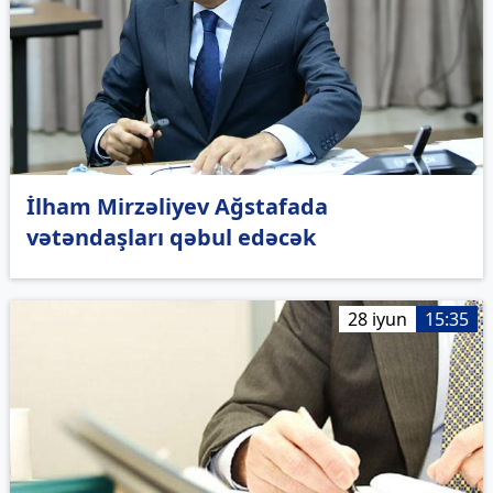
İlham Mirzəliyev Ağstafada
vətəndaşları qəbul edəcək
28 iyun
15:35