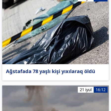
Ağstafada 78 yaşlı kişi yıxılaraq öldü
21 iyul
16:12