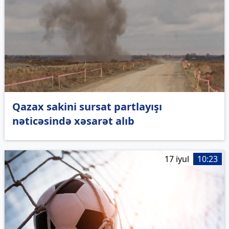
Qazax sakini sursat partlayışı
nəticəsində xəsarət alıb
17 iyul
10:23