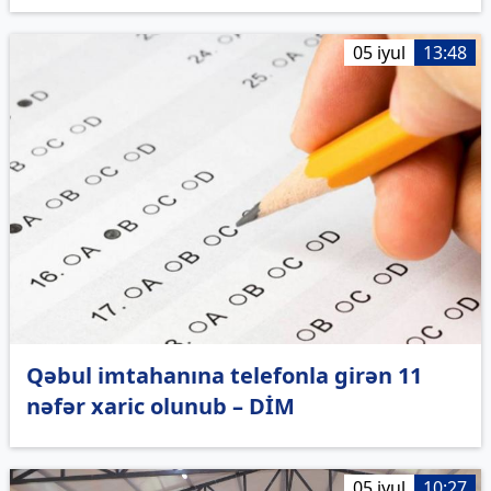
05 iyul
13:48
Qəbul imtahanına telefonla girən 11
nəfər xaric olunub – DİM
05 iyul
10:27