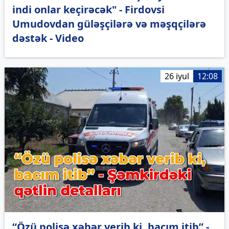
indi onlar keçirəcək" - Firdovsi
Umudovdan güləşçilərə və məşqçilərə
dəstək - Video
26 iyul
12:08
“Özü polisə xəbər verib ki, bacım itib” -