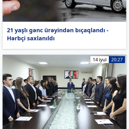
21 yaşlı gənc ürəyindən bıçaqlandı -
Hərbçi saxlanıldı
14 iyul
20:27