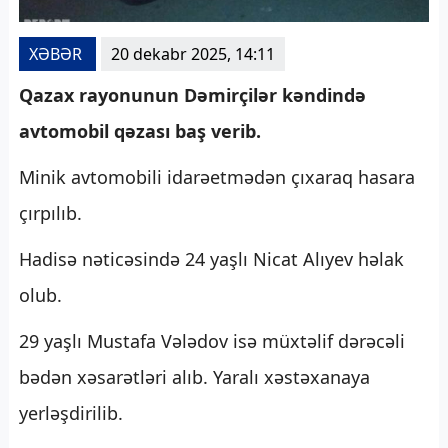
XƏBƏR
20 dekabr 2025, 14:11
Qazax rayonunun Dəmirçilər kəndində
avtomobil qəzası baş verib.
Minik avtomobili idarəetmədən çıxaraq hasara
çırpılıb.
Hadisə nəticəsində 24 yaşlı Nicat Alıyev həlak
olub.
29 yaşlı Mustafa Vələdov isə müxtəlif dərəcəli
bədən xəsarətləri alıb. Yaralı xəstəxanaya
yerləşdirilib.