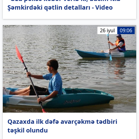
Şəmkirdəki qətlin detalları - Video
26 iyul
09:06
Qazaxda ilk dəfə avarçəkmə tədbiri
təşkil olundu