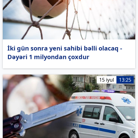
İki gün sonra yeni sahibi bəlli olacaq -
Dəyəri 1 milyondan çoxdur
15 iyul
13:25