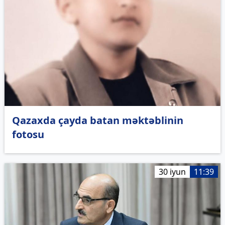
Qazaxda çayda batan məktəblinin
fotosu
30 iyun
11:39