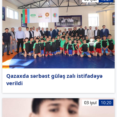
Qazaxda sərbəst güləş zalı istifadəyə
verildi
03 iyul
10:20