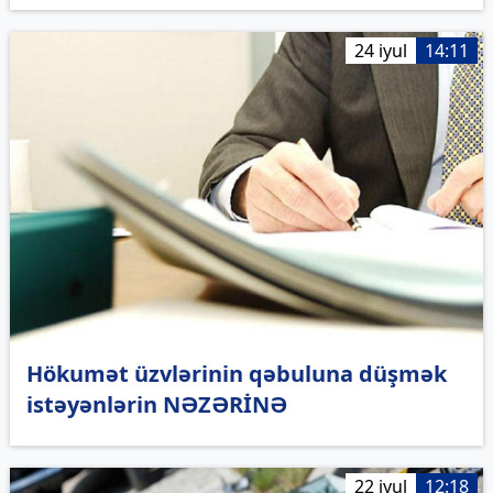
24 iyul
14:11
Hökumət üzvlərinin qəbuluna düşmək
istəyənlərin NƏZƏRİNƏ
22 iyul
12:18