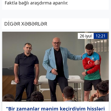
Faktla bağlı araşdırma aparılır.
DİGƏR XƏBƏRLƏR
26 iyul
12:21
"Bir zamanlar mənim keçirdiyim hissləri