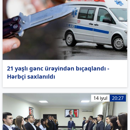
21 yaşlı gənc ürəyindən bıçaqlandı -
Hərbçi saxlanıldı
14 iyul
20:27