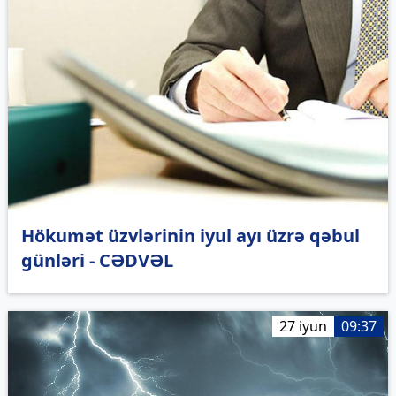
Hökumət üzvlərinin iyul ayı üzrə qəbul
günləri - CƏDVƏL
27 iyun
09:37