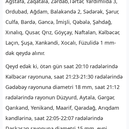
Ağstafa, Zaqatala, Zərdab,Tərtər, Yardımlıda 3,
Ordubad, Ağdam, Balakəndə 2, Sədərək, Şərur,
Culfa, Bərdə, Gəncə, İmişli, Qəbələ, Şahdağ,
Xınalıq, Qusar, Qrız, Göyçay, Naftalan, Kəlbəcər,
Laçın, Şuşa, Xankəndi, Xocalı, Füzulidə 1 mm-
dək qeydə alınır.
Qeyd edək ki, ötən gün saat 20:10 radələrində
Kəlbəcər rayonuna, saat 21:23-21:30 radələrində
Gədəbəy rayonuna diametri 18 mm, saat 21:12
radələrində rayonun Düzyurd, Aytala, Gərgər,
Qarıkənd, Yenikənd, Maarif, Qaradağ, Arıqdam
kəndlərinə, saat 22:05-22:07 radələrində
Daşkəsən rayonuna diametri 15 mm, eyni