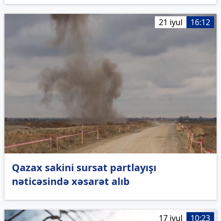
21 iyul
16:12
Qazax sakini sursat partlayışı
nəticəsində xəsarət alıb
17 iyul
10:23