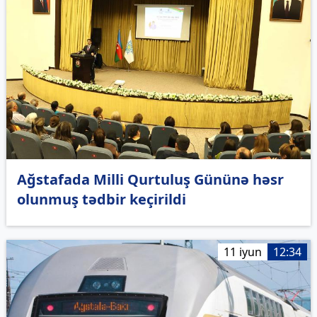
Ağstafada Milli Qurtuluş Gününə həsr
olunmuş tədbir keçirildi
11 iyun
12:34