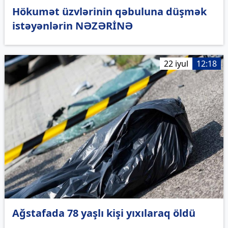
Hökumət üzvlərinin qəbuluna düşmək
istəyənlərin NƏZƏRİNƏ
22 iyul
12:18
Ağstafada 78 yaşlı kişi yıxılaraq öldü