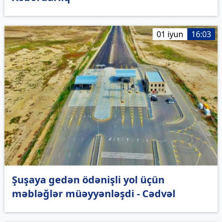
01 iyun
16:03
Şuşaya gedən ödənişli yol üçün
məbləğlər müəyyənləşdi - Cədvəl