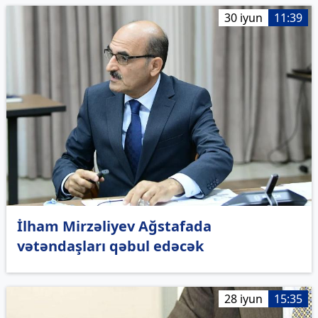
30 iyun
11:39
İlham Mirzəliyev Ağstafada
vətəndaşları qəbul edəcək
28 iyun
15:35