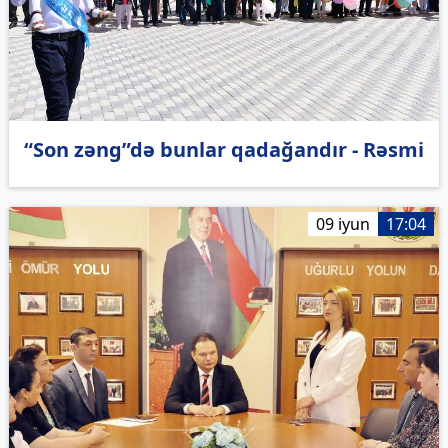
“Son zəng”də bunlar qadağandır - Rəsmi
09 iyun
17:04