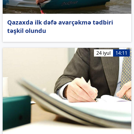
Qazaxda ilk dəfə avarçəkmə tədbiri
təşkil olundu
24 iyul
14:11