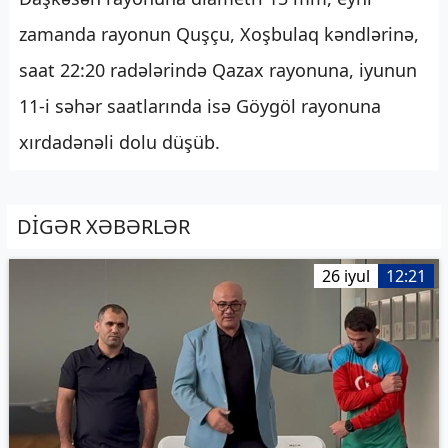
zamanda rayonun Quşçu, Xoşbulaq kəndlərinə,
saat 22:20 radələrində Qazax rayonuna, iyunun
11-i səhər saatlarında isə Göygöl rayonuna
xırdadənəli dolu düşüb.
DİGƏR XƏBƏRLƏR
26 iyul
12:21