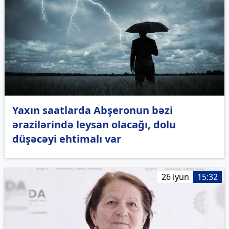
Yaxın saatlarda Abşeronun bəzi
ərazilərində leysan olacağı, dolu
düşəcəyi ehtimalı var
26 iyun
15:32