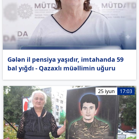
Gələn il pensiya yaşıdır, imtahanda 59
bal yığdı - Qazaxlı müəllimin uğuru
25 iyun
17:03