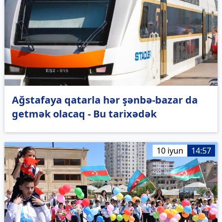
Ağstafaya qatarla hər şənbə-bazar da
getmək olacaq - Bu tarixədək
10 iyun
14:57