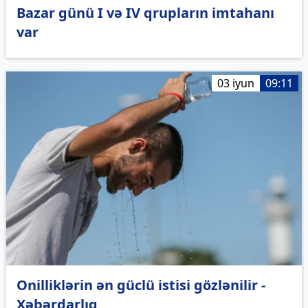
Bazar günü I və IV qrupların imtahanı
var
03 iyun
09:11
Onilliklərin ən güclü istisi gözlənilir -
Xəbərdarlıq