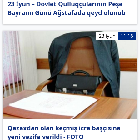
23 İyun – Dövlət Qulluqçularının Peşə
Bayramı Günü Ağstafada qeyd olunub
23 iyun
11:16
Qazaxdan olan keçmiş icra başçısına
yeni vəzifə verildi - FOTO