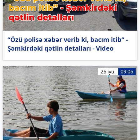
“Özü polisə xəbər verib ki, bacım itib” -
Şəmkirdəki qətlin detalları - Video
26 iyul
09:06