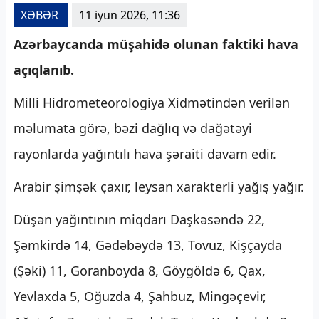
XƏBƏR
11 iyun 2026, 11:36
Azərbaycanda müşahidə olunan faktiki hava
açıqlanıb.
Milli Hidrometeorologiya Xidmətindən verilən
məlumata görə, bəzi dağlıq və dağətəyi
rayonlarda yağıntılı hava şəraiti davam edir.
Arabir şimşək çaxır, leysan xarakterli yağış yağır.
Düşən yağıntının miqdarı Daşkəsəndə 22,
Şəmkirdə 14, Gədəbəydə 13, Tovuz, Kişçayda
(Şəki) 11, Goranboyda 8, Göygöldə 6, Qax,
Yevlaxda 5, Oğuzda 4, Şahbuz, Mingəçevir,