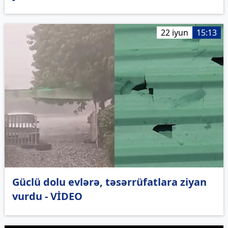
22 iyun
15:13
Güclü dolu evlərə, təsərrüfatlara ziyan
vurdu - VİDEO