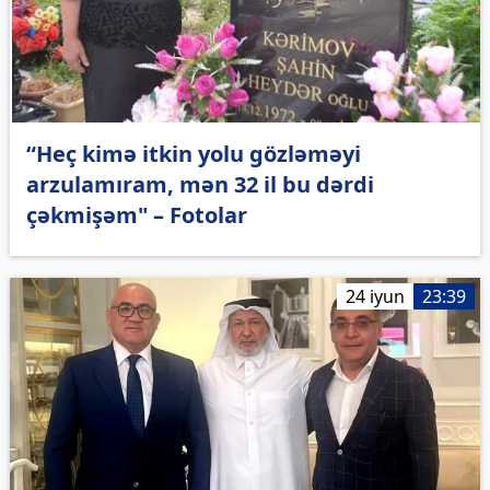
“Heç kimə itkin yolu gözləməyi
arzulamıram, mən 32 il bu dərdi
çəkmişəm" – Fotolar
24 iyun
23:39