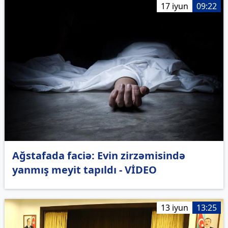
17 iyun
09:22
Ağstafada faciə: Evin zirzəmisində
yanmış meyit tapıldı - VİDEO
13 iyun
13:25