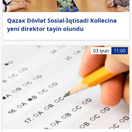
Qazax Dövlət Sosial-İqtisadi Kollecinə
yeni direktor təyin olundu
03 iyun
11:00