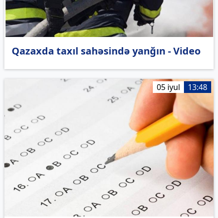
Qazaxda taxıl sahəsində yanğın - Video
05 iyul
13:48