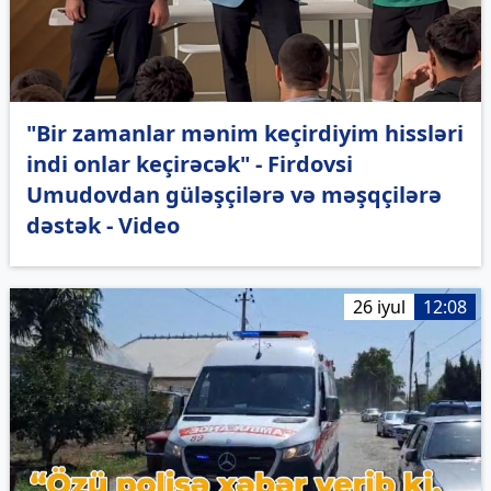
"Bir zamanlar mənim keçirdiyim hissləri
indi onlar keçirəcək" - Firdovsi
Umudovdan güləşçilərə və məşqçilərə
dəstək - Video
26 iyul
12:08