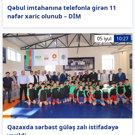
Qəbul imtahanına telefonla girən 11
nəfər xaric olunub – DİM
05 iyul
10:27
Qazaxda sərbəst güləş zalı istifadəyə