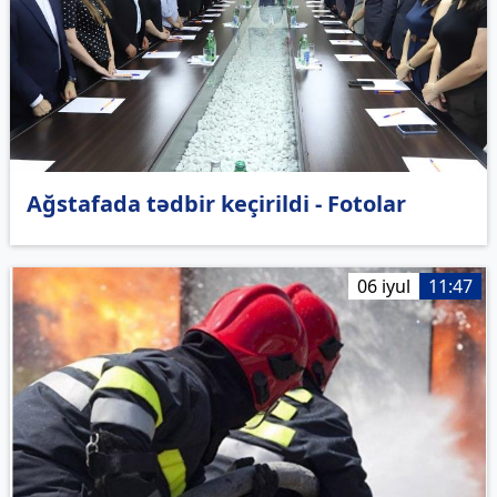
Ağstafada tədbir keçirildi - Fotolar
06 iyul
11:47