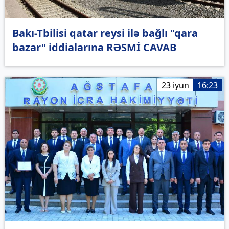
Bakı-Tbilisi qatar reysi ilə bağlı "qara
bazar" iddialarına RƏSMİ CAVAB
23 iyun
16:23