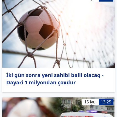
İki gün sonra yeni sahibi bəlli olacaq -
Dəyəri 1 milyondan çoxdur
15 iyul
13:25