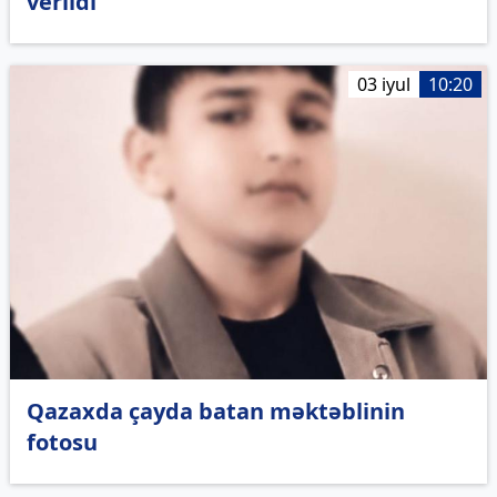
verildi
03 iyul
10:20
Qazaxda çayda batan məktəblinin
fotosu