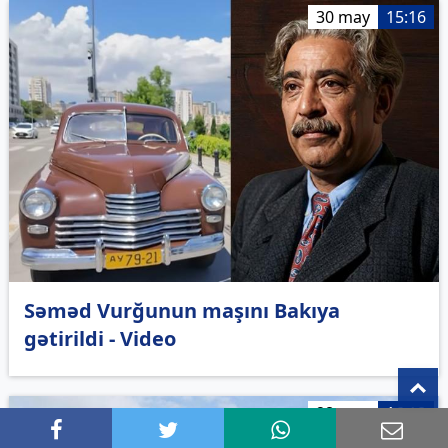
30 may
15:16
Səməd Vurğunun maşını Bakıya
gətirildi - Video
T
28 may
16:18