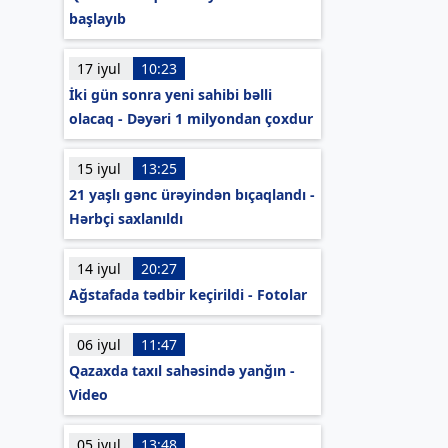
başlayıb
17 iyul
10:23
İki gün sonra yeni sahibi bəlli
olacaq - Dəyəri 1 milyondan çoxdur
15 iyul
13:25
21 yaşlı gənc ürəyindən bıçaqlandı -
Hərbçi saxlanıldı
14 iyul
20:27
Ağstafada tədbir keçirildi - Fotolar
06 iyul
11:47
Qazaxda taxıl sahəsində yanğın -
Video
05 iyul
13:48