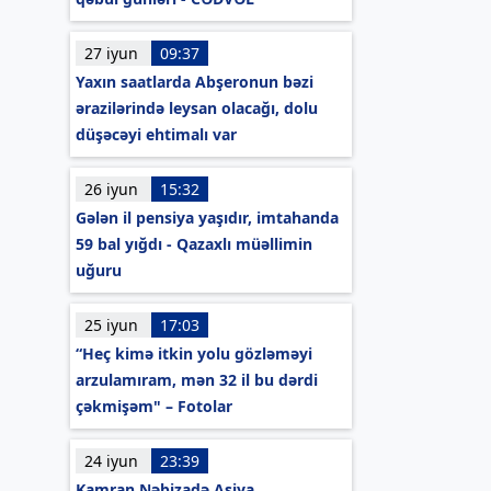
27 iyun
09:37
Yaxın saatlarda Abşeronun bəzi
ərazilərində leysan olacağı, dolu
düşəcəyi ehtimalı var
26 iyun
15:32
Gələn il pensiya yaşıdır, imtahanda
59 bal yığdı - Qazaxlı müəllimin
uğuru
25 iyun
17:03
“Heç kimə itkin yolu gözləməyi
arzulamıram, mən 32 il bu dərdi
çəkmişəm" – Fotolar
24 iyun
23:39
Kamran Nəbizadə Asiya