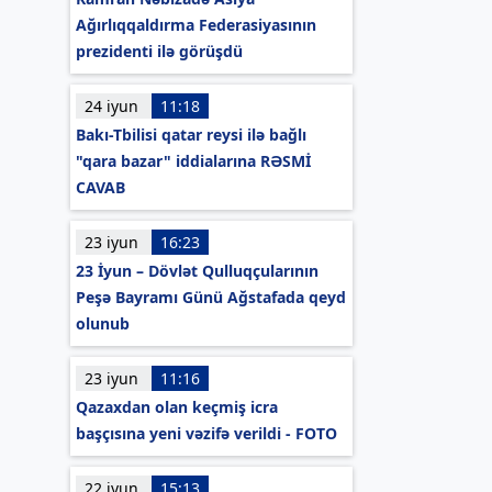
Ağırlıqqaldırma Federasiyasının
prezidenti ilə görüşdü
24 iyun
11:18
Bakı-Tbilisi qatar reysi ilə bağlı
"qara bazar" iddialarına RƏSMİ
CAVAB
23 iyun
16:23
23 İyun – Dövlət Qulluqçularının
Peşə Bayramı Günü Ağstafada qeyd
olunub
23 iyun
11:16
Qazaxdan olan keçmiş icra
başçısına yeni vəzifə verildi - FOTO
22 iyun
15:13