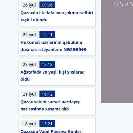
26 iyul
09:06
Qazaxda ilk dəfə avarçəkmə tədbiri
təşkil olundu
24 iyul
14:11
Hökumət üzvlərinin qəbuluna
düşmək istəyənlərin NƏZƏRİNƏ
22 iyul
12:18
Ağstafada 78 yaşlı kişi yıxılaraq
öldü
21 iyul
16:12
Qazax sakini sursat partlayışı
nəticəsində xəsarət alıb
18 iyul
13:21
Qazaxda Vaqif Poeziya Günləri