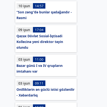
10 iyun
14:57
“Son zəng”də bunlar qadağandır -
Rəsmi
09 iyun
17:04
Qazax Dövlət Sosial-İqtisadi
Kollecinə yeni direktor təyin
olundu
03 iyun
11:00
Bazar günü I və IV qrupların
imtahanı var
03 iyun
09:11
Onilliklərin ən güclü istisi gözlənilir
- Xəbərdarlıq