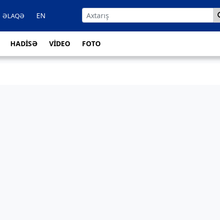
EN
ƏLAQƏ
HADİSƏ
VİDEO
FOTO