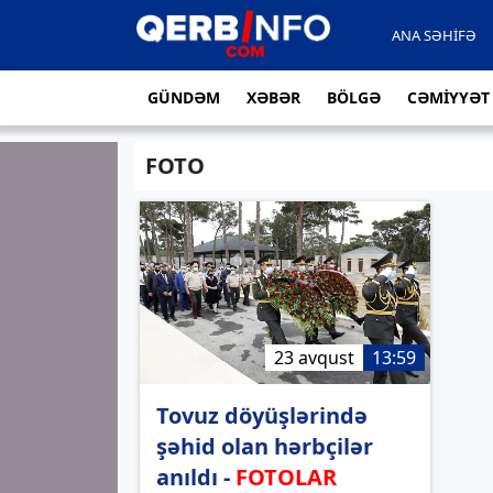
ANA SƏHİFƏ
GÜNDƏM
XƏBƏR
BÖLGƏ
CƏMİYYƏT
FOTO
23 avqust
13:59
Tovuz döyüşlərində
şəhid olan hərbçilər
anıldı -
FOTOLAR