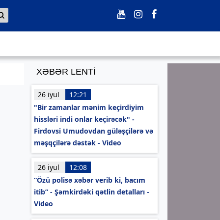
XƏBƏR LENTİ
26 iyul
12:21
"Bir zamanlar mənim keçirdiyim
hissləri indi onlar keçirəcək" -
Firdovsi Umudovdan güləşçilərə və
məşqçilərə dəstək - Video
26 iyul
12:08
“Özü polisə xəbər verib ki, bacım
itib” - Şəmkirdəki qətlin detalları -
Video