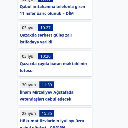
Qəbul imtahanına telefonla girən
11 nəfər xaric olunub – DİM
05 iyul
10:27
Qazaxda sərbəst güləş zalı
istifadəyə verildi
03 iyul
10:20
Qazaxda çayda batan məktəblinin
fotosu
30 iyun
11:39
İlham Mirzəliyev Ağstafada
vətəndaşları qəbul edəcək
28 iyun
15:35
Hökumət üzvlərinin iyul ayı üzrə
qəbul günləri - CƏDVƏL