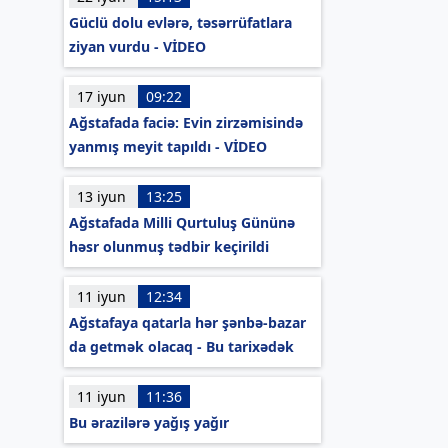
Güclü dolu evlərə, təsərrüfatlara
ziyan vurdu - VİDEO
17 iyun
09:22
Ağstafada faciə: Evin zirzəmisində
yanmış meyit tapıldı - VİDEO
13 iyun
13:25
Ağstafada Milli Qurtuluş Gününə
həsr olunmuş tədbir keçirildi
11 iyun
12:34
Ağstafaya qatarla hər şənbə-bazar
da getmək olacaq - Bu tarixədək
11 iyun
11:36
Bu ərazilərə yağış yağır