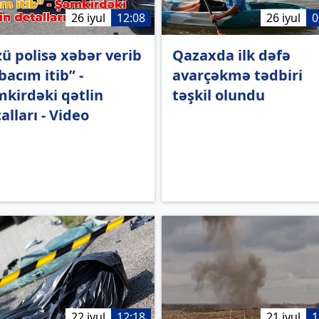
26 iyul
12:08
26 iyul
0
ü polisə xəbər verib
Qazaxda ilk dəfə
 bacım itib” -
avarçəkmə tədbiri
kirdəki qətlin
təşkil olundu
alları - Video
22 iyul
12:18
21 iyul
1