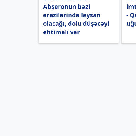
Abşeronun bəzi
imt
ərazilərində leysan
- Q
olacağı, dolu düşəcəyi
uğ
ehtimalı var