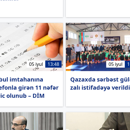
05 iyul
13:48
05 iyul
1
bul imtahanına
Qazaxda sərbəst gül
efonla girən 11 nəfər
zalı istifadəyə verild
ic olunub – DİM