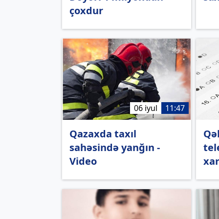
çoxdur
06 iyul
11:47
Qazaxda taxıl
Qə
sahəsində yanğın -
tel
Video
xar