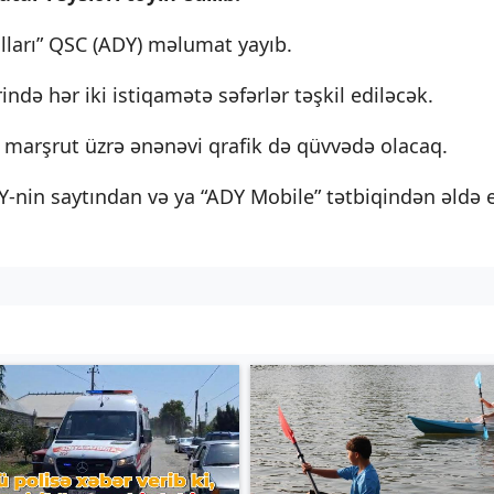
lları” QSC (ADY) məlumat yayıb.
rində hər iki istiqamətə səfərlər təşkil ediləcək.
 marşrut üzrə ənənəvi qrafik də qüvvədə olacaq.
DY-nin saytından və ya “ADY Mobile” tətbiqindən əldə 