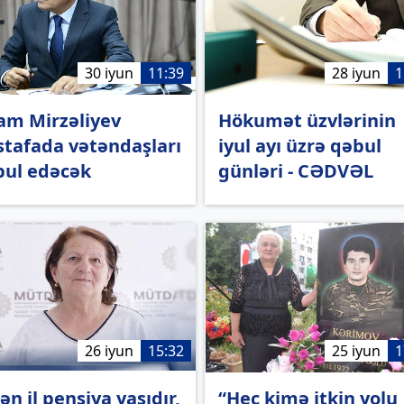
30 iyun
11:39
28 iyun
1
am Mirzəliyev
Hökumət üzvlərinin
tafada vətəndaşları
iyul ayı üzrə qəbul
bul edəcək
günləri - CƏDVƏL
26 iyun
15:32
25 iyun
1
ən il pensiya yaşıdır,
“Heç kimə itkin yolu