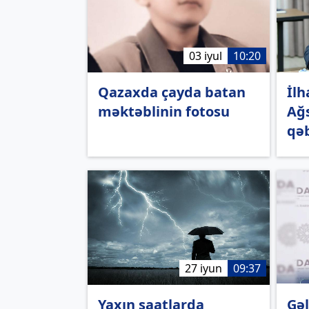
03 iyul
10:20
Qazaxda çayda batan
İlh
məktəblinin fotosu
Ağs
qə
27 iyun
09:37
Yaxın saatlarda
Gəl