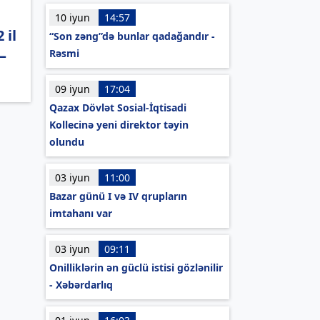
10 iyun
14:57
 il
“Son zəng”də bunlar qadağandır -
–
Rəsmi
09 iyun
17:04
Qazax Dövlət Sosial-İqtisadi
Kollecinə yeni direktor təyin
olundu
03 iyun
11:00
Bazar günü I və IV qrupların
imtahanı var
03 iyun
09:11
Onilliklərin ən güclü istisi gözlənilir
- Xəbərdarlıq