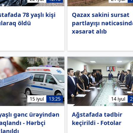
tafada 78 yaşlı kişi
Qazax sakini sursat
ılaraq öldü
partlayışı nəticəsind
xəsarət alıb
15 iyul
13:25
14 iyul
2
yaşlı gənc ürəyindən
Ağstafada tədbir
aqlandı - Hərbçi
keçirildi - Fotolar
lanıldı