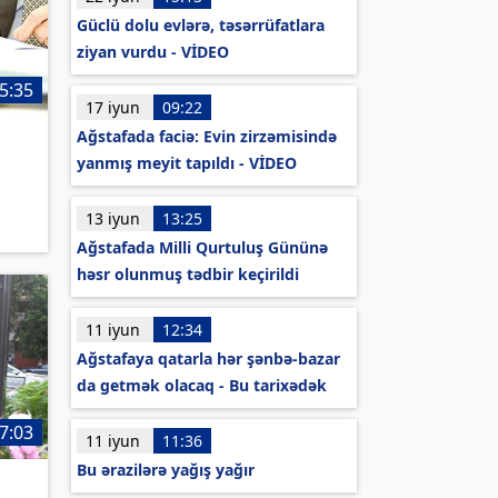
Güclü dolu evlərə, təsərrüfatlara
ziyan vurdu - VİDEO
5:35
17 iyun
09:22
Ağstafada faciə: Evin zirzəmisində
yanmış meyit tapıldı - VİDEO
13 iyun
13:25
Ağstafada Milli Qurtuluş Gününə
həsr olunmuş tədbir keçirildi
11 iyun
12:34
Ağstafaya qatarla hər şənbə-bazar
da getmək olacaq - Bu tarixədək
7:03
11 iyun
11:36
Bu ərazilərə yağış yağır