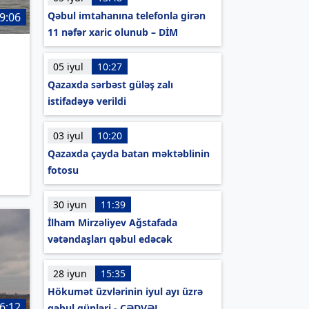
Qəbul imtahanına telefonla girən
9:06
11 nəfər xaric olunub – DİM
05 iyul
10:27
Qazaxda sərbəst güləş zalı
istifadəyə verildi
03 iyul
10:20
Qazaxda çayda batan məktəblinin
fotosu
30 iyun
11:39
İlham Mirzəliyev Ağstafada
vətəndaşları qəbul edəcək
28 iyun
15:35
Hökumət üzvlərinin iyul ayı üzrə
6:12
qəbul günləri - CƏDVƏL