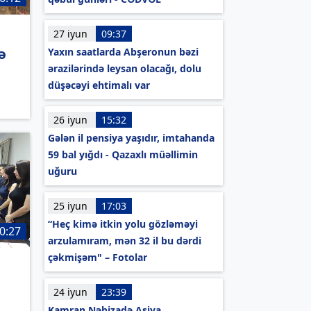
27 iyun
09:37
ə
Yaxın saatlarda Abşeronun bəzi
ərazilərində leysan olacağı, dolu
düşəcəyi ehtimalı var
26 iyun
15:32
Gələn il pensiya yaşıdır, imtahanda
59 bal yığdı - Qazaxlı müəllimin
uğuru
25 iyun
17:03
“Heç kimə itkin yolu gözləməyi
0:27
arzulamıram, mən 32 il bu dərdi
çəkmişəm" – Fotolar
24 iyun
23:39
Kamran Nəbizadə Asiya