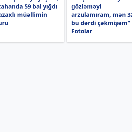
ahanda 59 bal yığdı
gözləməyi
azaxlı müəllimin
arzulamıram, mən 32
uru
bu dərdi çəkmişəm" 
Fotolar