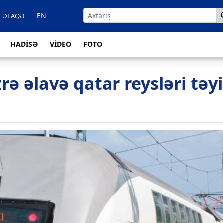
EN
ƏLAQƏ
HADİSƏ
VİDEO
FOTO
rə əlavə qatar reysləri təy