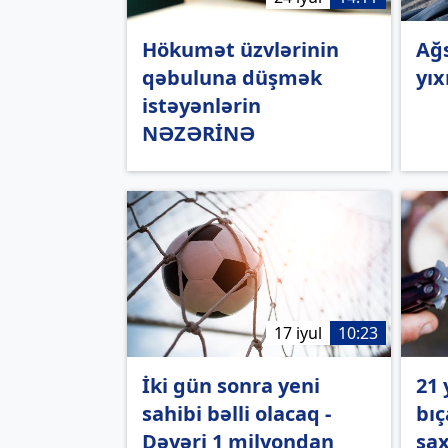
Hökumət üzvlərinin
Ağs
qəbuluna düşmək
yıx
istəyənlərin
NƏZƏRİNƏ
17 iyul
10:23
İki gün sonra yeni
21 
sahibi bəlli olacaq -
bıç
Dəyəri 1 milyondan
sax