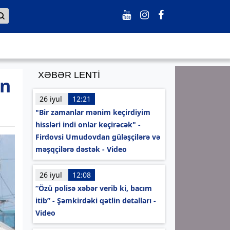
XƏBƏR LENTİ
in
26 iyul
12:21
"Bir zamanlar mənim keçirdiyim
hissləri indi onlar keçirəcək" -
Firdovsi Umudovdan güləşçilərə və
məşqçilərə dəstək - Video
26 iyul
12:08
“Özü polisə xəbər verib ki, bacım
itib” - Şəmkirdəki qətlin detalları -
Video