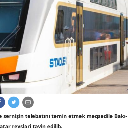
 sərnişin tələbatını təmin etmək məqsədilə Bakı-
ar reysləri təyin edilib.