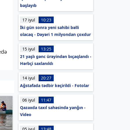
başlayıb
17 iyul
10:23
İki gün sonra yeni sahibi bəlli
olacaq - Dəyəri 1 milyondan çoxdur
15 iyul
13:25
edə
21 yaşlı gənc ürəyindən bıçaqlandı -
Hərbçi saxlanıldı
14 iyul
20:27
Ağstafada tədbir keçirildi - Fotolar
06 iyul
11:47
Qazaxda taxıl sahəsində yanğın -
Video
05 iyul
13:48