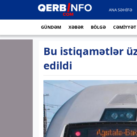
ANA SƏHİFƏ
GÜNDƏM
XƏBƏR
BÖLGƏ
CƏMİYYƏT
Bu istiqamətlər üz
edildi