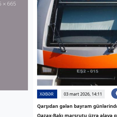
XƏBƏR
03 mart 2026, 14:11
Qarşıdan gələn bayram günlərində
Qazax-Bakı marşrutu üzrə əlavə qat