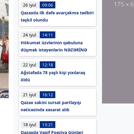
26 iyul
09:06
Qazaxda ilk dəfə avarçəkmə tədbiri
təşkil olundu
24 iyul
14:11
Hökumət üzvlərinin qəbuluna
düşmək istəyənlərin NƏZƏRİNƏ
22 iyul
12:18
Ağstafada 78 yaşlı kişi yıxılaraq
öldü
21 iyul
16:12
Qazax sakini sursat partlayışı
nəticəsində xəsarət alıb
18 iyul
13:21
Qazaxda Vaqif Poeziya Günləri