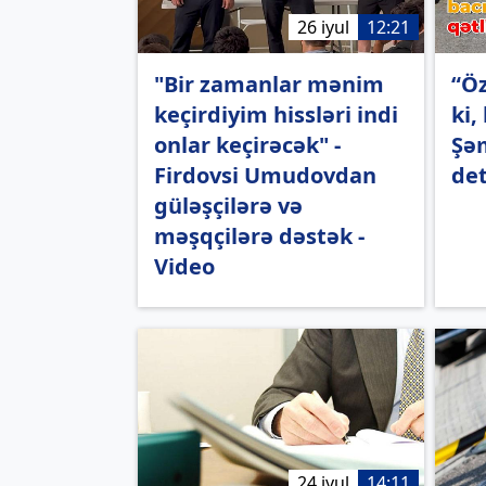
26 iyul
12:21
"Bir zamanlar mənim
“Öz
keçirdiyim hissləri indi
ki,
onlar keçirəcək" -
Şəm
Firdovsi Umudovdan
det
güləşçilərə və
məşqçilərə dəstək -
Video
24 iyul
14:11