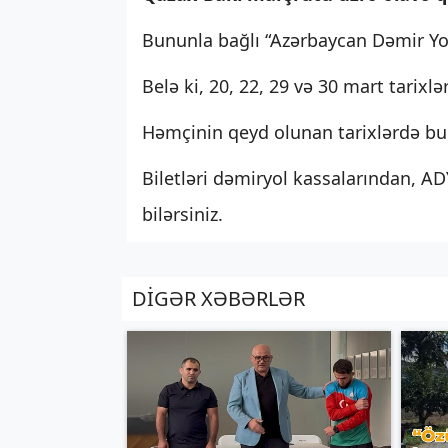
Bununla bağlı “Azərbaycan Dəmir Yo
Belə ki, 20, 22, 29 və 30 mart tarixlə
Həmçinin qeyd olunan tarixlərdə bu
Biletləri dəmiryol kassalarından, A
bilərsiniz.
DİGƏR XƏBƏRLƏR