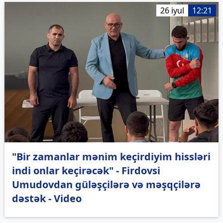
26 iyul
12:21
"Bir zamanlar mənim keçirdiyim hissləri
indi onlar keçirəcək" - Firdovsi
Umudovdan güləşçilərə və məşqçilərə
dəstək - Video