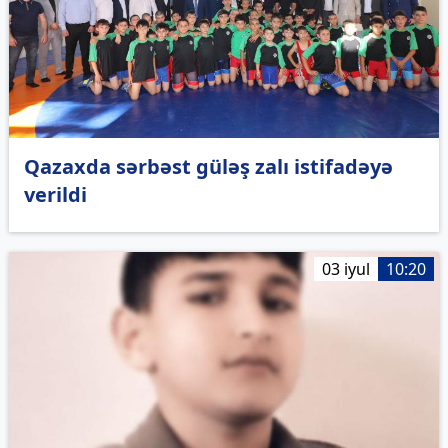
Qazaxda sərbəst güləş zalı istifadəyə
verildi
03 iyul
10:20