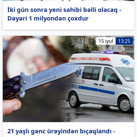
İki gün sonra yeni sahibi bəlli olacaq -
Dəyəri 1 milyondan çoxdur
15 iyul
13:25
21 yaşlı gənc ürəyindən bıçaqlandı -