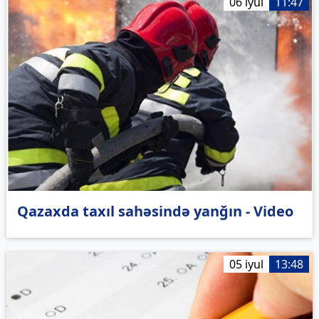
06 iyul
11:47
Qazaxda taxıl sahəsində yanğın - Video
05 iyul
13:48