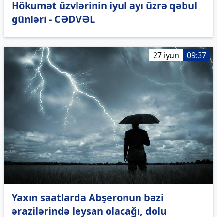
Hökumət üzvlərinin iyul ayı üzrə qəbul
günləri - CƏDVƏL
27 iyun
09:37
Yaxın saatlarda Abşeronun bəzi
ərazilərində leysan olacağı, dolu