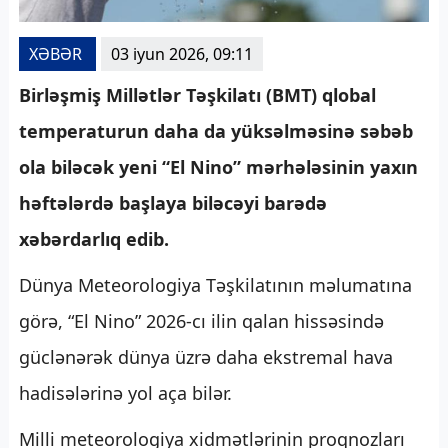
XƏBƏR
03 iyun 2026, 09:11
Birləşmiş Millətlər Təşkilatı (BMT) qlobal
temperaturun daha da yüksəlməsinə səbəb
ola biləcək yeni “El Nino” mərhələsinin yaxın
həftələrdə başlaya biləcəyi barədə
xəbərdarlıq edib.
Dünya Meteorologiya Təşkilatının məlumatına
görə, “El Nino” 2026-cı ilin qalan hissəsində
güclənərək dünya üzrə daha ekstremal hava
hadisələrinə yol aça bilər.
Milli meteorologiya xidmətlərinin proqnozları