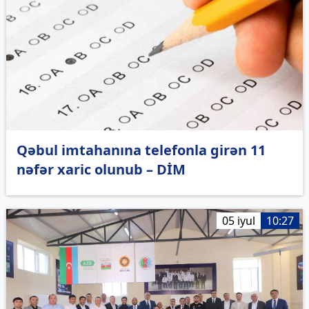
Qəbul imtahanına telefonla girən 11
nəfər xaric olunub – DİM
05 iyul
10:27