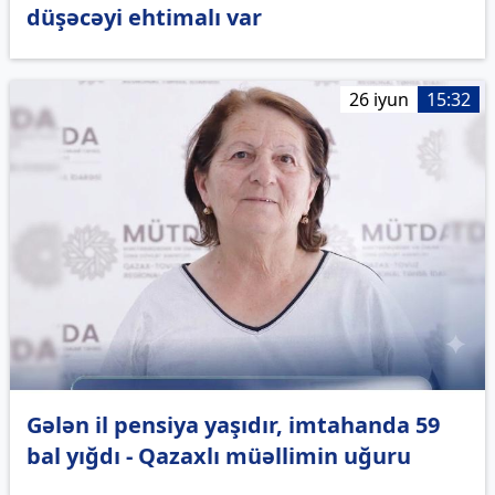
düşəcəyi ehtimalı var
26 iyun
15:32
Gələn il pensiya yaşıdır, imtahanda 59
bal yığdı - Qazaxlı müəllimin uğuru