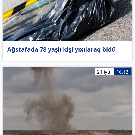
Ağstafada 78 yaşlı kişi yıxılaraq öldü
21 iyul
16:12