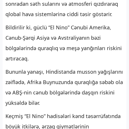
sonradan səth sularını və atmosferi qızdıraraq
qlobal hava sistemlərinə ciddi təsir göstərir.
Bildirilir ki, güclü “El Nino” Cənubi Amerika,
Cənub-Şərqi Asiya və Avstraliyanın bəzi
bölgələrində quraqlıq və meşə yanğınları riskini
artıracaq.
Bununla yanaşı, Hindistanda musson yağışlarını
zəiflədə, Afrika Buynuzunda quraqlığa səbəb ola
və ABŞ-nin cənub bölgələrində daşqın riskini
yüksəldə bilər.
Keçmiş “El Nino” hadisələri kənd təsərrüfatında
böyük itkilərə, ərzaq qiymətlərinin