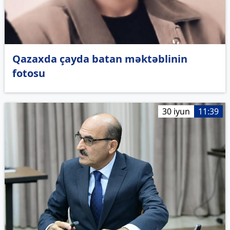
Qazaxda çayda batan məktəblinin
fotosu
30 iyun
11:39