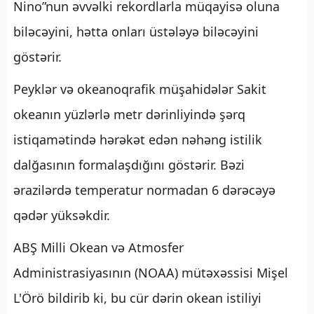
Nino”nun əvvəlki rekordlarla müqayisə oluna
biləcəyini, hətta onları üstələyə biləcəyini
göstərir.
Peyklər və okeanoqrafik müşahidələr Sakit
okeanın yüzlərlə metr dərinliyində şərq
istiqamətində hərəkət edən nəhəng istilik
dalğasının formalaşdığını göstərir. Bəzi
ərazilərdə temperatur normadan 6 dərəcəyə
qədər yüksəkdir.
ABŞ Milli Okean və Atmosfer
Administrasiyasının (NOAA) mütəxəssisi Mişel
L'Örö bildirib ki, bu cür dərin okean istiliyi