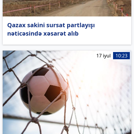
Qazax sakini sursat partlayışı
nəticəsində xəsarət alıb
17 iyul
10:23