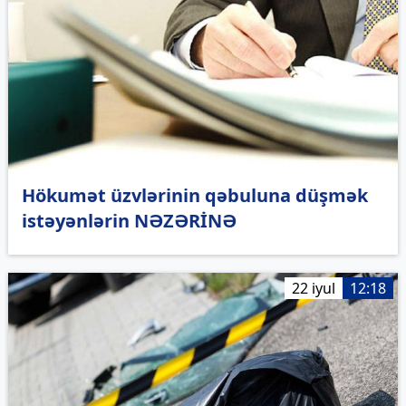
Hökumət üzvlərinin qəbuluna düşmək
istəyənlərin NƏZƏRİNƏ
22 iyul
12:18