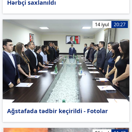
Hərbçi saxlanıldı
14 iyul
20:27
Ağstafada tədbir keçirildi - Fotolar