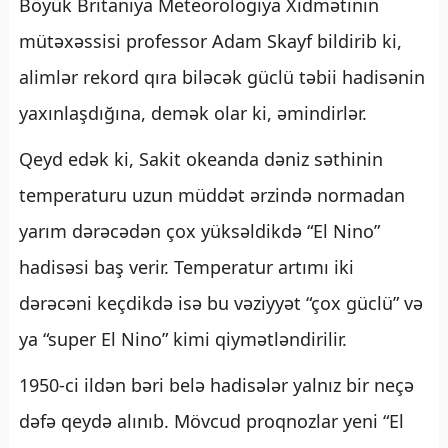
Böyük Britaniya Meteorologiya Xidmətinin
mütəxəssisi professor Adam Skayf bildirib ki,
alimlər rekord qıra biləcək güclü təbii hadisənin
yaxınlaşdığına, demək olar ki, əmindirlər.
Qeyd edək ki, Sakit okeanda dəniz səthinin
temperaturu uzun müddət ərzində normadan
yarım dərəcədən çox yüksəldikdə “El Nino”
hadisəsi baş verir. Temperatur artımı iki
dərəcəni keçdikdə isə bu vəziyyət “çox güclü” və
ya “super El Nino” kimi qiymətləndirilir.
1950-ci ildən bəri belə hadisələr yalnız bir neçə
dəfə qeydə alınıb. Mövcud proqnozlar yeni “El