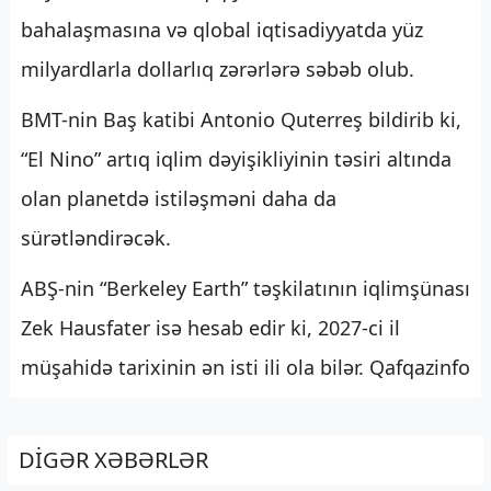
bahalaşmasına və qlobal iqtisadiyyatda yüz
milyardlarla dollarlıq zərərlərə səbəb olub.
BMT-nin Baş katibi Antonio Quterreş bildirib ki,
“El Nino” artıq iqlim dəyişikliyinin təsiri altında
olan planetdə istiləşməni daha da
sürətləndirəcək.
ABŞ-nin “Berkeley Earth” təşkilatının iqlimşünası
Zek Hausfater isə hesab edir ki, 2027-ci il
müşahidə tarixinin ən isti ili ola bilər. Qafqazinfo
DİGƏR XƏBƏRLƏR