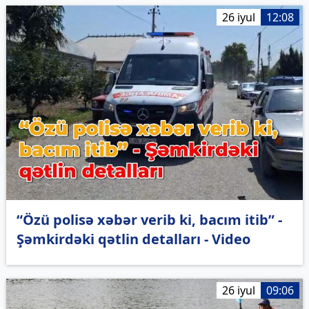
26 iyul
12:08
“Özü polisə xəbər verib ki, bacım itib” -
Şəmkirdəki qətlin detalları - Video
26 iyul
09:06