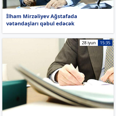
İlham Mirzəliyev Ağstafada
vətəndaşları qəbul edəcək
28 iyun
15:35