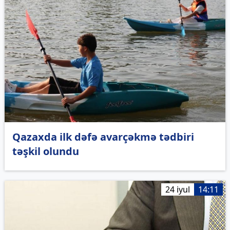
Qazaxda ilk dəfə avarçəkmə tədbiri
təşkil olundu
24 iyul
14:11