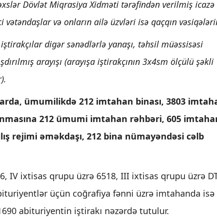
əxslər Dövlət Miqrasiya Xidməti tərəfindən verilmiş icazə
i vətəndaşlar və onların ailə üzvləri isə qaçqın vəsiqələri
ştirakçılar digər sənədlərlə yanaşı, təhsil müəssisəsi
ışdırılmış arayışı (arayışa iştirakçının 3x4sm ölçülü şəkli
).
larda, ümumilikdə 212 imtahan binası, 3803 imtah
 olunmasına 212 ümumi imtahan rəhbəri, 605 imtaha
ılış rejimi əməkdaşı, 212 bina nümayəndəsi cəlb
, IV ixtisas qrupu üzrə 6518, III ixtisas qrupu üzrə D
abituriyentlər üçün coğrafiya fənni üzrə imtahanda isə
90 abituriyentin iştirakı nəzərdə tutulur.