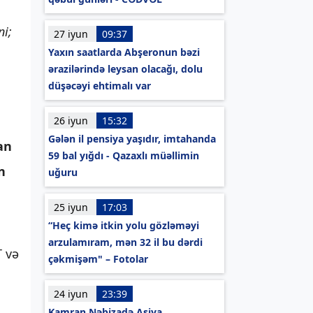
ni;
27 iyun
09:37
Yaxın saatlarda Abşeronun bəzi
ərazilərində leysan olacağı, dolu
düşəcəyi ehtimalı var
26 iyun
15:32
Gələn il pensiya yaşıdır, imtahanda
an
59 bal yığdı - Qazaxlı müəllimin
n
uğuru
25 iyun
17:03
“Heç kimə itkin yolu gözləməyi
arzulamıram, mən 32 il bu dərdi
T və
çəkmişəm" – Fotolar
24 iyun
23:39
Kamran Nəbizadə Asiya