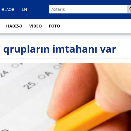
EN
ƏLAQƏ
HADİSƏ
VİDEO
FOTO
V qrupların imtahanı var