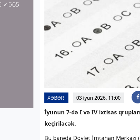
XƏBƏR
03 iyun 2026, 11:00
İyunun 7-də I və IV ixtisas qrupla
keçiriləcək.
Bu barədə Dövlət İmtahan Mərkəzi 