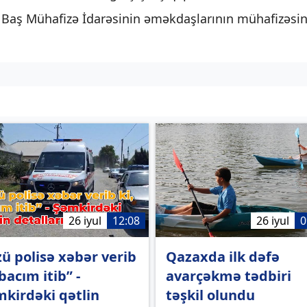
i Baş Mühafizə İdarəsinin əməkdaşlarının mühafizəsi
26 iyul
12:08
26 iyul
0
ü polisə xəbər verib
Qazaxda ilk dəfə
 bacım itib” -
avarçəkmə tədbiri
kirdəki qətlin
təşkil olundu