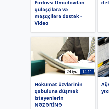
Firdovsi Umudovdan
det
güləşçilərə və
məşqçilərə dəstək -
Video
24 iyul
14:11
Hökumət üzvlərinin
Ağs
qəbuluna düşmək
yıx
istəyənlərin
NƏZƏRİNƏ