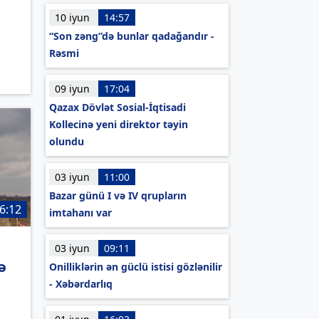
10 iyun
14:57
“Son zəng”də bunlar qadağandır -
Rəsmi
09 iyun
17:04
Qazax Dövlət Sosial-İqtisadi
Kollecinə yeni direktor təyin
olundu
03 iyun
11:00
Bazar günü I və IV qrupların
6:12
imtahanı var
03 iyun
09:11
ə
Onilliklərin ən güclü istisi gözlənilir
- Xəbərdarlıq