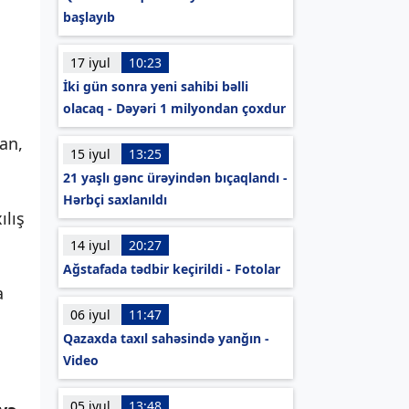
başlayıb
17 iyul
10:23
İki gün sonra yeni sahibi bəlli
olacaq - Dəyəri 1 milyondan çoxdur
an,
15 iyul
13:25
21 yaşlı gənc ürəyindən bıçaqlandı -
Hərbçi saxlanıldı
ılış
14 iyul
20:27
Ağstafada tədbir keçirildi - Fotolar
a
06 iyul
11:47
Qazaxda taxıl sahəsində yanğın -
Video
05 iyul
13:48