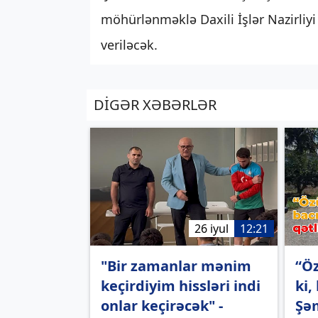
möhürlənməklə Daxili İşlər Nazirliy
veriləcək.
DİGƏR XƏBƏRLƏR
26 iyul
12:21
"Bir zamanlar mənim
“Öz
keçirdiyim hissləri indi
ki,
onlar keçirəcək" -
Şəm