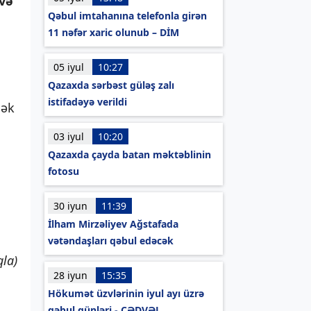
 və
Qəbul imtahanına telefonla girən
11 nəfər xaric olunub – DİM
05 iyul
10:27
Qazaxda sərbəst güləş zalı
istifadəyə verildi
mək
03 iyul
10:20
Qazaxda çayda batan məktəblinin
fotosu
30 iyun
11:39
İlham Mirzəliyev Ağstafada
vətəndaşları qəbul edəcək
qla)
28 iyun
15:35
Hökumət üzvlərinin iyul ayı üzrə
qəbul günləri - CƏDVƏL