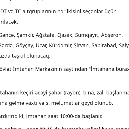
ə DT və TC altqruplarının hər ikisini seçənlər üçün
riləcək.
Gəncə, Şəmkir, Ağstafa, Qazax, Sumqayıt, Abşeron,
Bərdə, Göyçay, Ucar, Kürdəmir, Şirvan, Sabirabad, Saly
zda təşkil olunacaq.
Dövlət İmtahan Mərkəzinin saytından "İmtahana burax
ahanın keçiriləcəyi şəhər (rayon), bina, zal, başlanm
sına gəlmə vaxtı və s. məlumatlar qeyd olunub.
tdırırıq ki, imtahan saat 10:00-da başlanır.