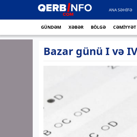
ANA SƏHİFƏ
GÜNDƏM
XƏBƏR
BÖLGƏ
CƏMİYYƏT
Bazar günü I və I