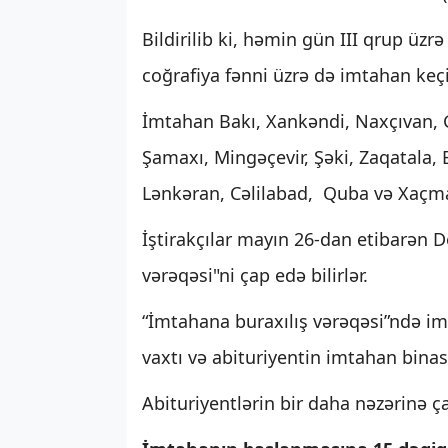
Bildirilib ki, həmin gün III qrup üzr
coğrafiya fənni üzrə də imtahan keçi
İmtahan Bakı, Xankəndi, Naxçıvan, 
Şamaxı, Mingəçevir, Şəki, Zaqatala, 
Lənkəran, Cəlilabad, Quba və Xaçma
İştirakçılar mayın 26-dan etibarən 
vərəqəsi"ni çap edə bilirlər.
“İmtahana buraxılış vərəqəsi”ndə imt
vaxtı və abituriyentin imtahan bina
Abituriyentlərin bir daha nəzərinə ça