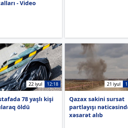
alları - Video
22 iyul
12:18
21 iyul
1
tafada 78 yaşlı kişi
Qazax sakini sursat
ılaraq öldü
partlayışı nəticəsind
xəsarət alıb