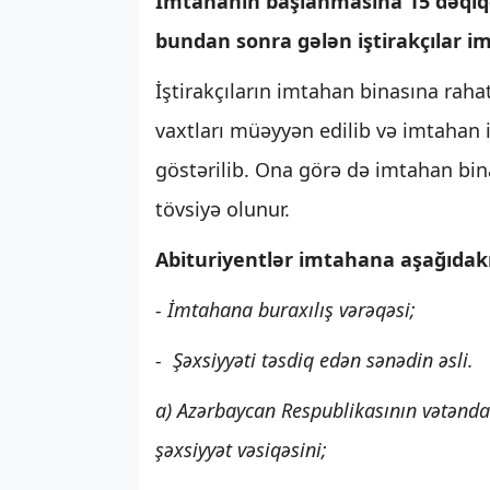
İmtahanın başlanmasına 15 dəqiqə q
bundan sonra gələn iştirakçılar i
İştirakçıların imtahan binasına rah
vaxtları müəyyən edilib və imtahan i
göstərilib. Ona görə də imtahan bi
tövsiyə olunur.
Abituriyentlər imtahana aşağıdakı
- İmtahana buraxılış vərəqəsi;
- Şəxsiyyəti təsdiq edən sənədin əsli.
a) Azərbaycan Respublikasının vətənda
şəxsiyyət vəsiqəsini;