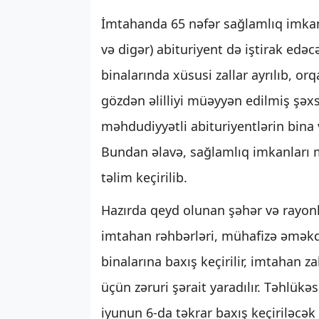
İmtahanda 65 nəfər sağlamlıq imkanla
və digər) abituriyent də iştirak ed
binalarında xüsusi zallar ayrılıb, o
gözdən əlilliyi müəyyən edilmiş şəxsl
məhdudiyyətli abituriyentlərin bina v
Bundan əlavə, sağlamlıq imkanları m
təlim keçirilib.
Hazırda qeyd olunan şəhər və rayonl
imtahan rəhbərləri, mühafizə əməkdaş
binalarına baxış keçirilir, imtahan z
üçün zəruri şərait yaradılır. Təhlük
iyunun 6-da təkrar baxış keçiriləcək v