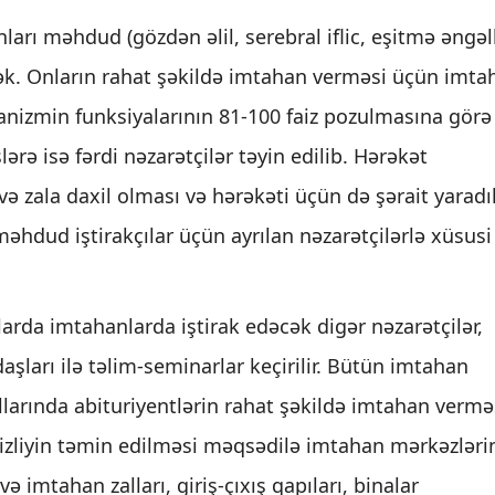
rı məhdud (gözdən əlil, serebral iflic, eşitmə əngəll
əcək. Onların rahat şəkildə imtahan verməsi üçün imta
rqanizmin funksiyalarının 81-100 faiz pozulmasına görə
ərə isə fərdi nəzarətçilər təyin edilib. Hərəkət
ə zala daxil olması və hərəkəti üçün də şərait yaradıl
əhdud iştirakçılar üçün ayrılan nəzarətçilərlə xüsusi
arda imtahanlarda iştirak edəcək digər nəzarətçilər,
ları ilə təlim-seminarlar keçirilir. Bütün imtahan
allarında abituriyentlərin rahat şəkildə imtahan vermə
əsizliyin təmin edilməsi məqsədilə imtahan mərkəzləri
ə imtahan zalları, giriş-çıxış qapıları, binalar