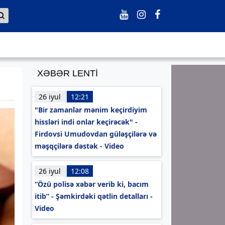
XƏBƏR LENTİ
26 iyul
12:21
"Bir zamanlar mənim keçirdiyim
hissləri indi onlar keçirəcək" -
Firdovsi Umudovdan güləşçilərə və
məşqçilərə dəstək - Video
26 iyul
12:08
“Özü polisə xəbər verib ki, bacım
itib” - Şəmkirdəki qətlin detalları -
Video