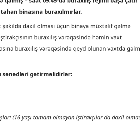
almış – saat 09:45-də buraxılış rejimi başa çatır
mtahan binasına buraxılmırlar.
at şəkildə daxil olması üçün binaya müxtəlif gəlmə
ştirakçısının buraxılış vərəqəsində həmin vaxt
nasına buraxılış vərəqəsində qeyd olunan vaxtda gəl
 sənədləri gətirməlidirlər:
şları (16 yaşı tamam olmayan iştirakçılar da daxil olma