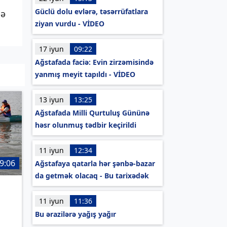
Güclü dolu evlərə, təsərrüfatlara
nə
ziyan vurdu - VİDEO
17 iyun
09:22
Ağstafada faciə: Evin zirzəmisində
yanmış meyit tapıldı - VİDEO
13 iyun
13:25
Ağstafada Milli Qurtuluş Gününə
həsr olunmuş tədbir keçirildi
11 iyun
12:34
9:06
Ağstafaya qatarla hər şənbə-bazar
da getmək olacaq - Bu tarixədək
11 iyun
11:36
Bu ərazilərə yağış yağır