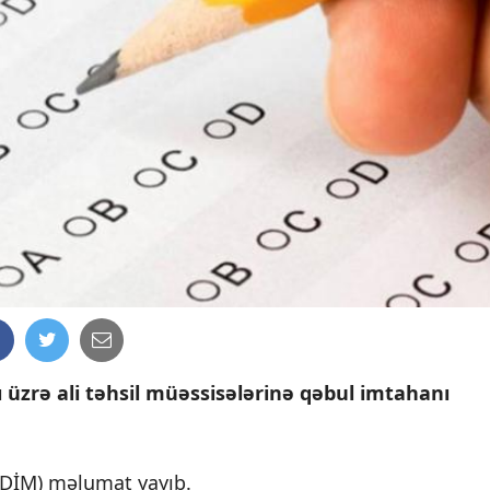
rı üzrə ali təhsil müəssisələrinə qəbul imtahanı
(DİM) məlumat yayıb.