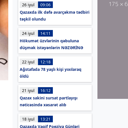
26 iyul
09:06
Qazaxda ilk dəfə avarçəkmə tədbiri
təşkil olundu
24 iyul
14:11
Hökumət üzvlərinin qəbuluna
düşmək istəyənlərin NƏZƏRİNƏ
22 iyul
12:18
Ağstafada 78 yaşlı kişi yıxılaraq
öldü
21 iyul
16:12
Qazax sakini sursat partlayışı
nəticəsində xəsarət alıb
18 iyul
13:21
Qazaxda Vaqif Poeziya Günləri