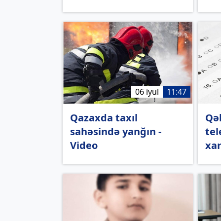
06 iyul
11:47
Qazaxda taxıl
Qə
sahəsində yanğın -
tel
Video
xar