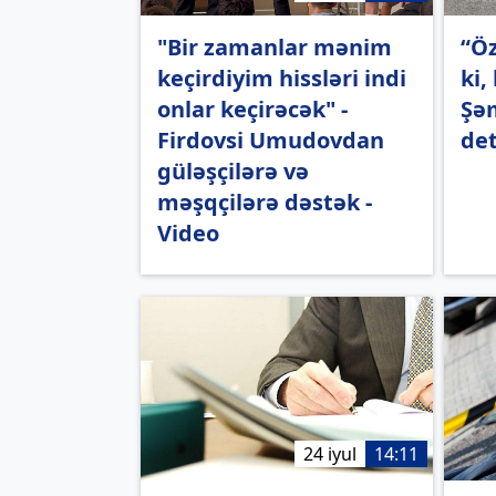
"Bir zamanlar mənim
“Öz
keçirdiyim hissləri indi
ki,
onlar keçirəcək" -
Şəm
Firdovsi Umudovdan
det
güləşçilərə və
məşqçilərə dəstək -
Video
24 iyul
14:11