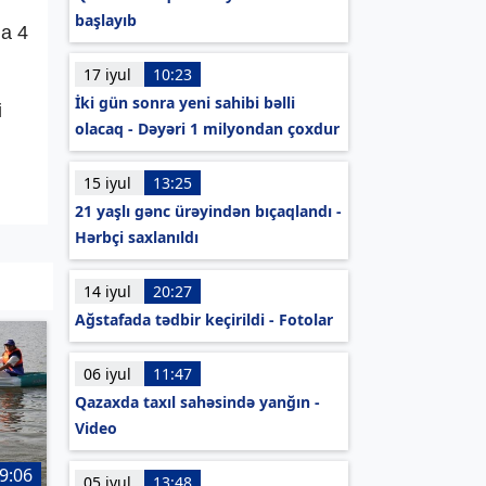
başlayıb
a 4
17 iyul
10:23
İki gün sonra yeni sahibi bəlli
i
olacaq - Dəyəri 1 milyondan çoxdur
15 iyul
13:25
21 yaşlı gənc ürəyindən bıçaqlandı -
Hərbçi saxlanıldı
14 iyul
20:27
Ağstafada tədbir keçirildi - Fotolar
06 iyul
11:47
Qazaxda taxıl sahəsində yanğın -
Video
9:06
05 iyul
13:48