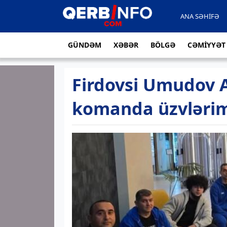
ANA SƏHİFƏ
GÜNDƏM
XƏBƏR
BÖLGƏ
CƏMİYYƏT
Firdovsi Umudov 
komanda üzvlərim