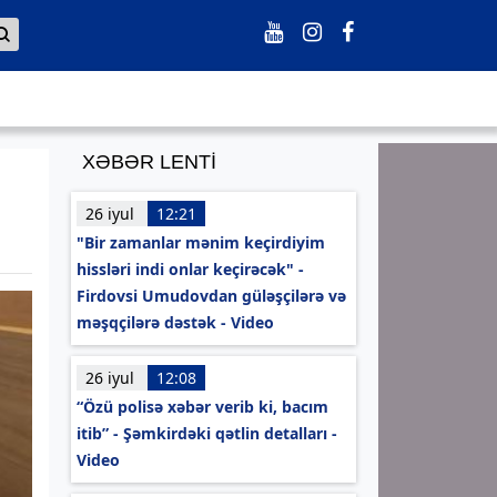
XƏBƏR LENTİ
26 iyul
12:21
"Bir zamanlar mənim keçirdiyim
hissləri indi onlar keçirəcək" -
Firdovsi Umudovdan güləşçilərə və
məşqçilərə dəstək - Video
26 iyul
12:08
“Özü polisə xəbər verib ki, bacım
itib” - Şəmkirdəki qətlin detalları -
Video