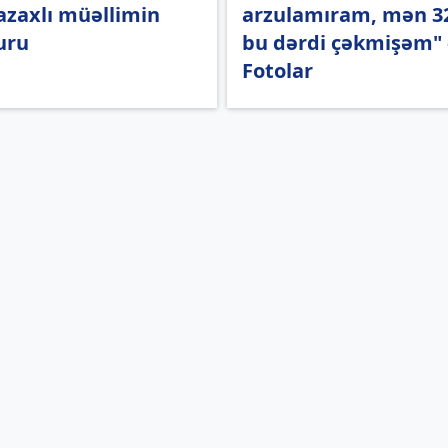
azaxlı müəllimin
arzulamıram, mən 32
uru
bu dərdi çəkmişəm" 
Fotolar