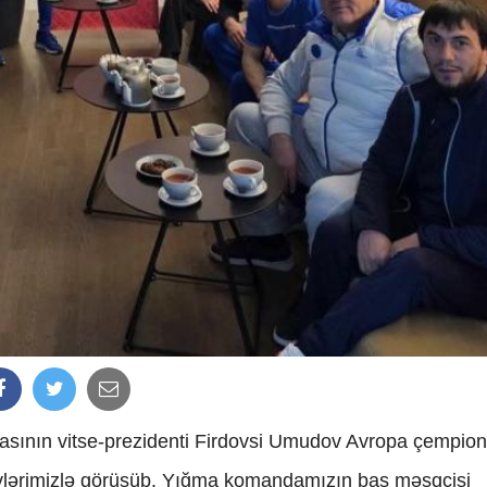
asının vitse-prezidenti Firdovsi Umudov Avropa çempion
lərimizlə görüşüb. Yığma komandamızın baş məşqçisi