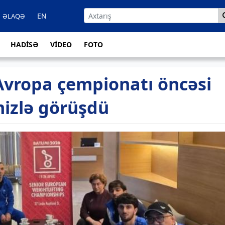
EN
ƏLAQƏ
HADİSƏ
VİDEO
FOTO
Avropa çempionatı öncəsi
izlə görüşdü