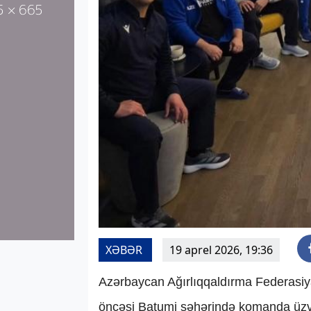
XƏBƏR
19 aprel 2026, 19:36
Azərbaycan Ağırlıqqaldırma Federasiy
öncəsi Batumi şəhərində komanda üzv