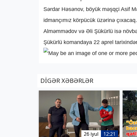
Sərdar Həsənov, böyük məşqçi Asif M
idmançımız körpücük üzərinə çıxaca
Alməmmədov və Əli Şükürlü isə növbət
Şükürlü komandaya 22 aprel tarixində
DİGƏR XƏBƏRLƏR
26 iyul
12:21