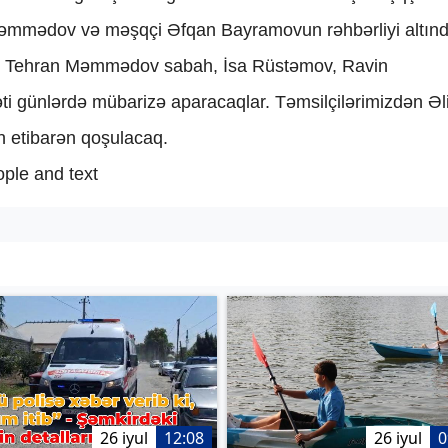
əmmədov və məşqçi Əfqan Bayramovun rəhbərliyi altınd
q. Tehran Məmmədov sabah, İsa Rüstəmov, Ravin
i günlərdə mübarizə aparacaqlar. Təmsilçilərimizdən Əl
n etibarən qoşulacaq.
26 iyul
12:08
26 iyul
0