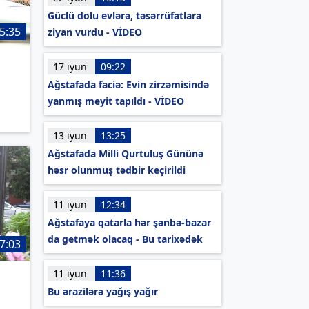
Güclü dolu evlərə, təsərrüfatlara
5:35
ziyan vurdu - VİDEO
17 iyun
09:22
Ağstafada faciə: Evin zirzəmisində
yanmış meyit tapıldı - VİDEO
13 iyun
13:25
Ağstafada Milli Qurtuluş Gününə
həsr olunmuş tədbir keçirildi
11 iyun
12:34
Ağstafaya qatarla hər şənbə-bazar
da getmək olacaq - Bu tarixədək
7:03
11 iyun
11:36
Bu ərazilərə yağış yağır