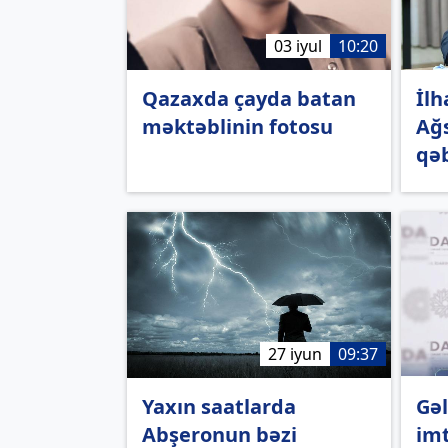
03 iyul
10:20
Qazaxda çayda batan
İlh
məktəblinin fotosu
Ağs
qə
27 iyun
09:37
Yaxın saatlarda
Gəl
Abşeronun bəzi
imt