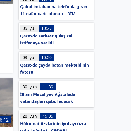
Qəbul imtahanına telefonla girən
11 nəfər xaric olunub – DİM
05 iyul
10:27
Qazaxda sərbəst güləş zalı
istifadəyə verildi
03 iyul
10:20
Qazaxda çayda batan məktəblinin
fotosu
30 iyun
11:39
İlham Mirzəliyev Ağstafada
vətəndaşları qəbul edəcək
28 iyun
15:35
6:12
Hökumət üzvlərinin iyul ayı üzrə
qəbul günləri - CƏDVƏL