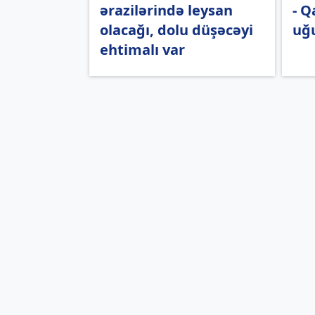
ərazilərində leysan
- Q
olacağı, dolu düşəcəyi
uğ
ehtimalı var