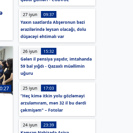
ə
27 iyun
09:37
Yaxın saatlarda Abşeronun bəzi
ərazilərində leysan olacağı, dolu
düşəcəyi ehtimalı var
26 iyun
15:32
Gələn il pensiya yaşıdır, imtahanda
59 bal yığdı - Qazaxlı müəllimin
uğuru
25 iyun
17:03
0:27
“Heç kimə itkin yolu gözləməyi
arzulamıram, mən 32 il bu dərdi
çəkmişəm" – Fotolar
24 iyun
23:39
Kamran Nəbizadə Asiya