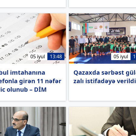
05 iyul
13:48
05 iyul
1
bul imtahanına
Qazaxda sərbəst gül
efonla girən 11 nəfər
zalı istifadəyə verild
ic olunub – DİM