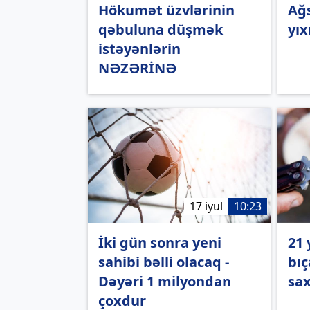
Hökumət üzvlərinin
Ağs
qəbuluna düşmək
yıx
istəyənlərin
NƏZƏRİNƏ
17 iyul
10:23
İki gün sonra yeni
21 
sahibi bəlli olacaq -
bıç
Dəyəri 1 milyondan
sax
çoxdur