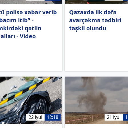
ü polisə xəbər verib
Qazaxda ilk dəfə
 bacım itib” -
avarçəkmə tədbiri
kirdəki qətlin
təşkil olundu
alları - Video
22 iyul
12:18
21 iyul
1