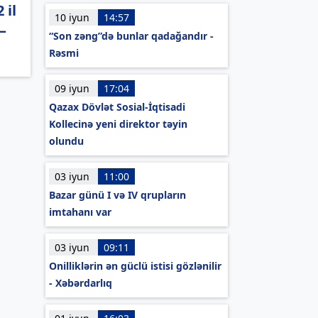
 il
10 iyun
14:57
–
“Son zəng”də bunlar qadağandır -
Rəsmi
09 iyun
17:04
Qazax Dövlət Sosial-İqtisadi
Kollecinə yeni direktor təyin
olundu
03 iyun
11:00
Bazar günü I və IV qrupların
imtahanı var
03 iyun
09:11
Onilliklərin ən güclü istisi gözlənilir
- Xəbərdarlıq