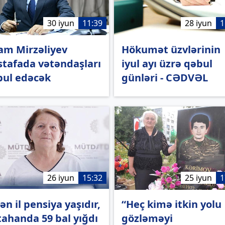
30 iyun
11:39
28 iyun
1
am Mirzəliyev
Hökumət üzvlərinin
tafada vətəndaşları
iyul ayı üzrə qəbul
bul edəcək
günləri - CƏDVƏL
26 iyun
15:32
25 iyun
1
ən il pensiya yaşıdır,
“Heç kimə itkin yolu
ahanda 59 bal yığdı
gözləməyi