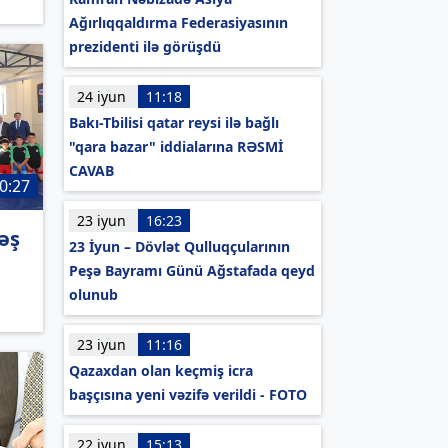
Ağırlıqqaldırma Federasiyasının
prezidenti ilə görüşdü
24 iyun
11:18
Bakı-Tbilisi qatar reysi ilə bağlı
"qara bazar" iddialarına RƏSMİ
CAVAB
0:27
23 iyun
16:23
əş
23 İyun – Dövlət Qulluqçularının
i
Peşə Bayramı Günü Ağstafada qeyd
olunub
23 iyun
11:16
Qazaxdan olan keçmiş icra
başçısına yeni vəzifə verildi - FOTO
22 iyun
15:13