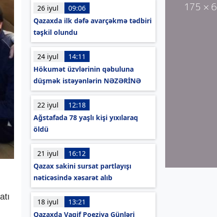
26 iyul
09:06
Qazaxda ilk dəfə avarçəkmə tədbiri
təşkil olundu
24 iyul
14:11
Hökumət üzvlərinin qəbuluna
düşmək istəyənlərin NƏZƏRİNƏ
22 iyul
12:18
Ağstafada 78 yaşlı kişi yıxılaraq
öldü
21 iyul
16:12
Qazax sakini sursat partlayışı
nəticəsində xəsarət alıb
atı
18 iyul
13:21
Qazaxda Vaqif Poeziya Günləri