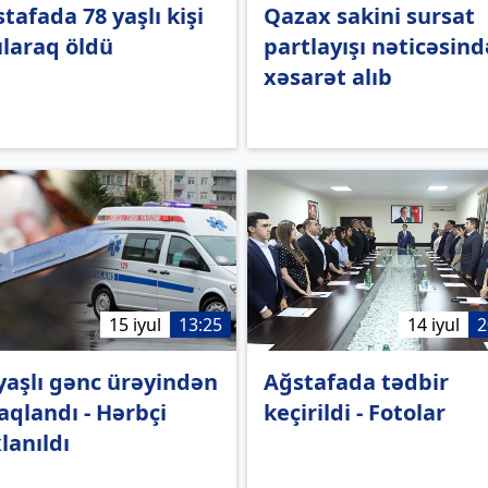
tafada 78 yaşlı kişi
Qazax sakini sursat
ılaraq öldü
partlayışı nəticəsind
xəsarət alıb
15 iyul
13:25
14 iyul
2
yaşlı gənc ürəyindən
Ağstafada tədbir
aqlandı - Hərbçi
keçirildi - Fotolar
lanıldı