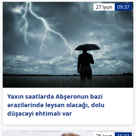
27 iyun
09:37
Yaxın saatlarda Abşeronun bəzi
ərazilərində leysan olacağı, dolu
düşəcəyi ehtimalı var
26 iyun
15:32