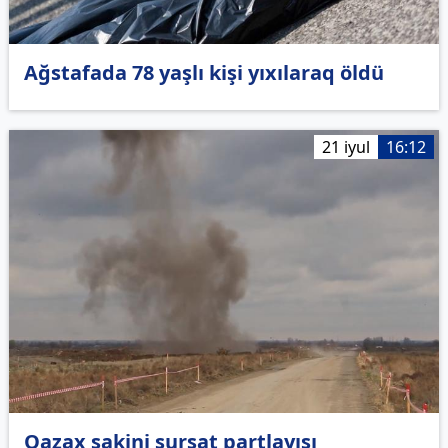
Ağstafada 78 yaşlı kişi yıxılaraq öldü
21 iyul
16:12
Qazax sakini sursat partlayışı