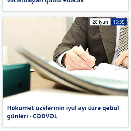
vətəndaşları qəbul edəcək
28 iyun
15:35
Hökumət üzvlərinin iyul ayı üzrə qəbul
günləri - CƏDVƏL