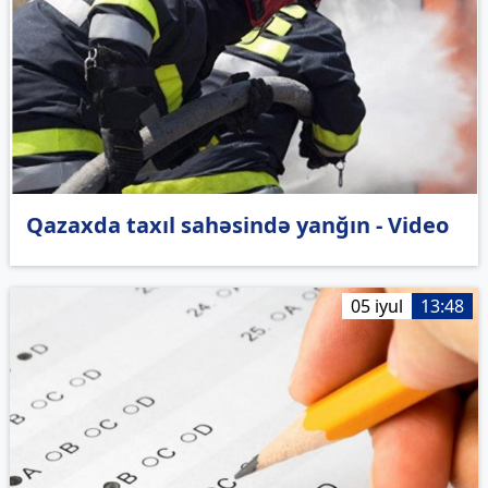
Qazaxda taxıl sahəsində yanğın - Video
05 iyul
13:48