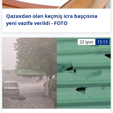
Qazaxdan olan keçmiş icra başçısına
yeni vəzifə verildi - FOTO
22 iyun
15:13