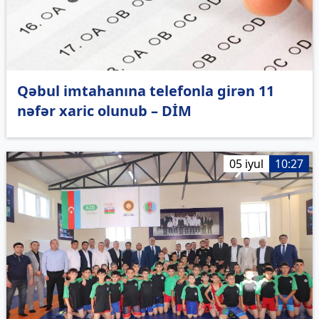
Qəbul imtahanına telefonla girən 11
nəfər xaric olunub – DİM
05 iyul
10:27