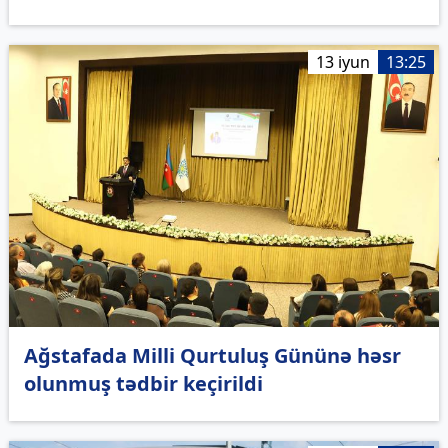
13 iyun
13:25
Ağstafada Milli Qurtuluş Gününə həsr
olunmuş tədbir keçirildi