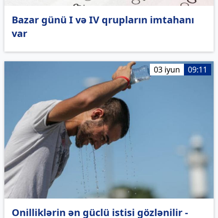
Bazar günü I və IV qrupların imtahanı
var
03 iyun
09:11
Onilliklərin ən güclü istisi gözlənilir -