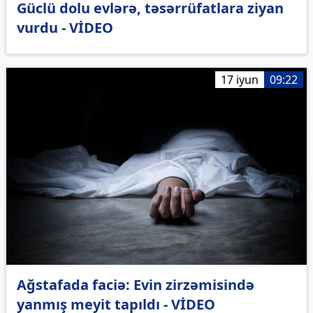
Güclü dolu evlərə, təsərrüfatlara ziyan
vurdu - VİDEO
17 iyun
09:22
Ağstafada faciə: Evin zirzəmisində
yanmış meyit tapıldı - VİDEO