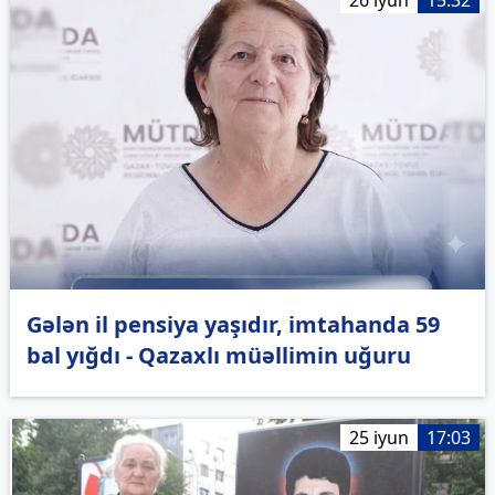
Gələn il pensiya yaşıdır, imtahanda 59
bal yığdı - Qazaxlı müəllimin uğuru
25 iyun
17:03