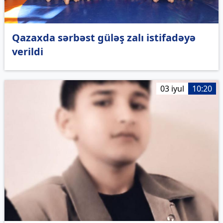
Qazaxda sərbəst güləş zalı istifadəyə
verildi
03 iyul
10:20