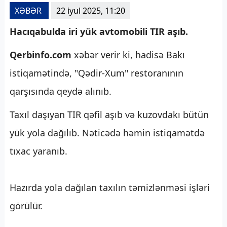
XƏBƏR
22 iyul 2025, 11:20
Hacıqabulda iri yük avtomobili TIR aşıb.
Qerbinfo.com
xəbər verir ki, hadisə Bakı
istiqamətində, "Qədir-Xum" restoranının
qarşısında qeydə alınıb.
Taxıl daşıyan TIR qəfil aşıb və kuzovdakı bütün
yük yola dağılıb. Nəticədə həmin istiqamətdə
tıxac yaranıb.
Hazırda yola dağılan taxılın təmizlənməsi işləri
görülür.