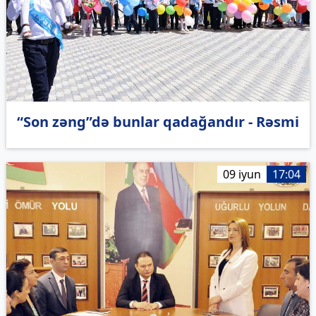
“Son zəng”də bunlar qadağandır - Rəsmi
09 iyun
17:04