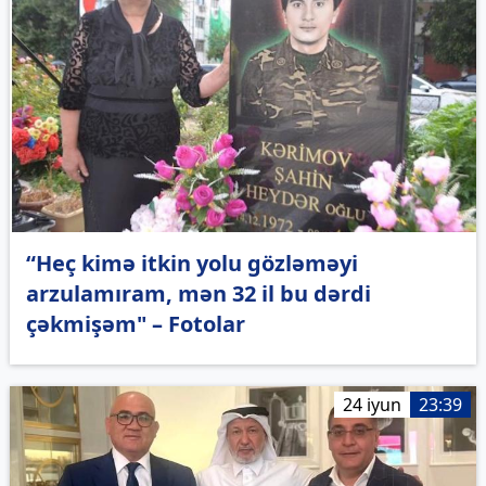
“Heç kimə itkin yolu gözləməyi
arzulamıram, mən 32 il bu dərdi
çəkmişəm" – Fotolar
24 iyun
23:39