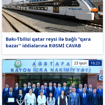
Bakı-Tbilisi qatar reysi ilə bağlı "qara
bazar" iddialarına RƏSMİ CAVAB
23 iyun
16:23