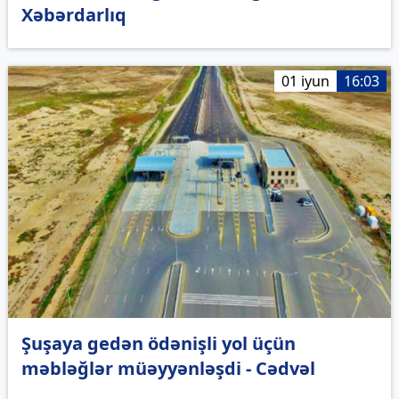
Xəbərdarlıq
01 iyun
16:03
Şuşaya gedən ödənişli yol üçün
məbləğlər müəyyənləşdi - Cədvəl