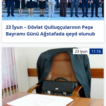
23 İyun – Dövlət Qulluqçularının Peşə
Bayramı Günü Ağstafada qeyd olunub
23 iyun
11:16