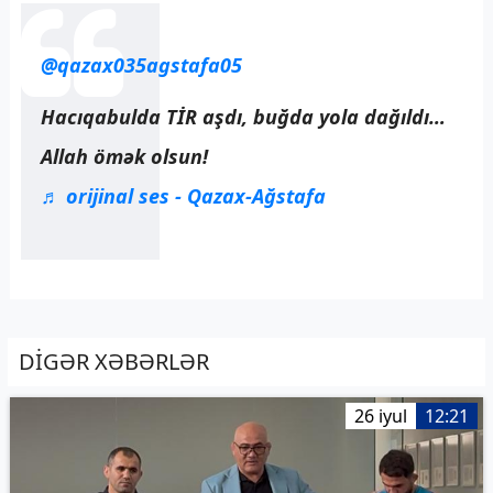
@qazax035agstafa05
Hacıqabulda TİR aşdı, buğda yola dağıldı…
Allah ömək olsun!
♬ orijinal ses - Qazax-Ağstafa
DİGƏR XƏBƏRLƏR
26 iyul
12:21