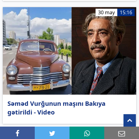
30 may
15:16
Səməd Vurğunun maşını Bakıya
gətirildi - Video
T
28 may
16:18