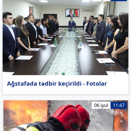
Ağstafada tədbir keçirildi - Fotolar
06 iyul
11:47