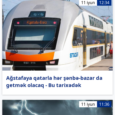
11 iyun
12:34
Ağstafaya qatarla hər şənbə-bazar da
getmək olacaq - Bu tarixədək
11 iyun
11:36