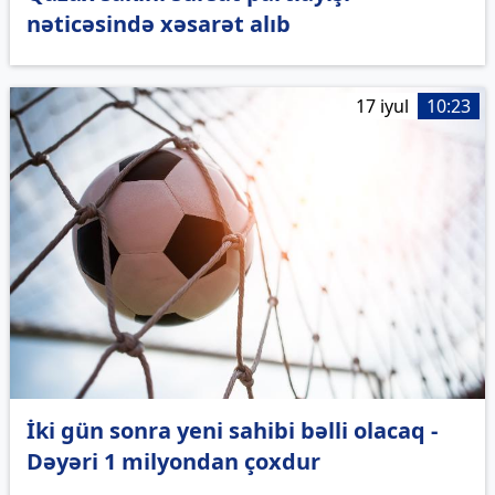
nəticəsində xəsarət alıb
17 iyul
10:23
İki gün sonra yeni sahibi bəlli olacaq -
Dəyəri 1 milyondan çoxdur