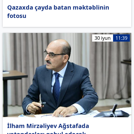
Qazaxda çayda batan məktəblinin
fotosu
30 iyun
11:39
İlham Mirzəliyev Ağstafada