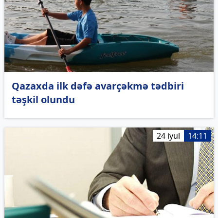
Qazaxda ilk dəfə avarçəkmə tədbiri
təşkil olundu
24 iyul
14:11