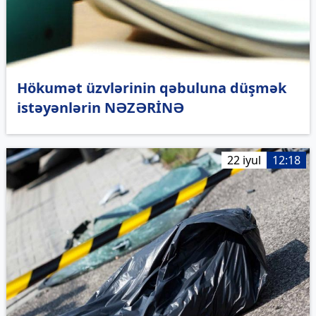
Hökumət üzvlərinin qəbuluna düşmək
istəyənlərin NƏZƏRİNƏ
22 iyul
12:18