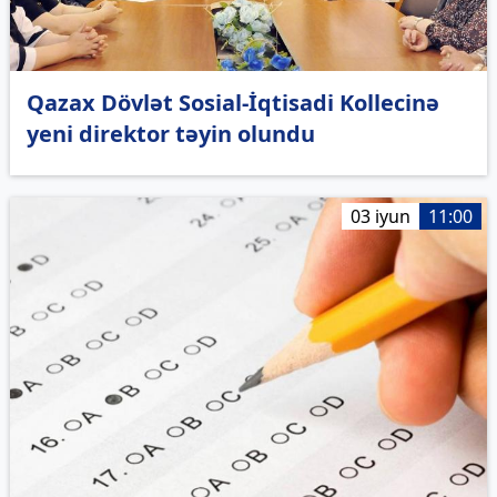
Qazax Dövlət Sosial-İqtisadi Kollecinə
yeni direktor təyin olundu
03 iyun
11:00