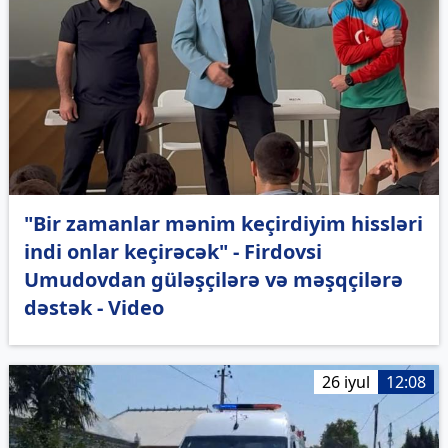
"Bir zamanlar mənim keçirdiyim hissləri
indi onlar keçirəcək" - Firdovsi
Umudovdan güləşçilərə və məşqçilərə
dəstək - Video
26 iyul
12:08