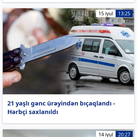
15 iyul
13:25
21 yaşlı gənc ürəyindən bıçaqlandı -
Hərbçi saxlanıldı
14 iyul
20:27