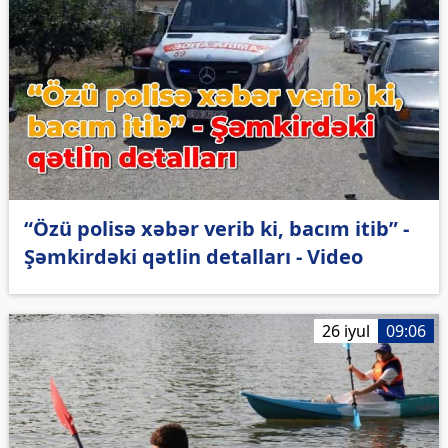
“Özü polisə xəbər verib ki, bacım itib” -
Şəmkirdəki qətlin detalları - Video
26 iyul
09:06