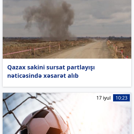
Qazax sakini sursat partlayışı
nəticəsində xəsarət alıb
17 iyul
10:23