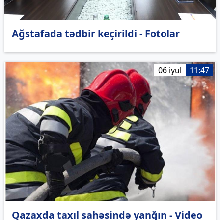
Ağstafada tədbir keçirildi - Fotolar
06 iyul
11:47
Qazaxda taxıl sahəsində yanğın - Video