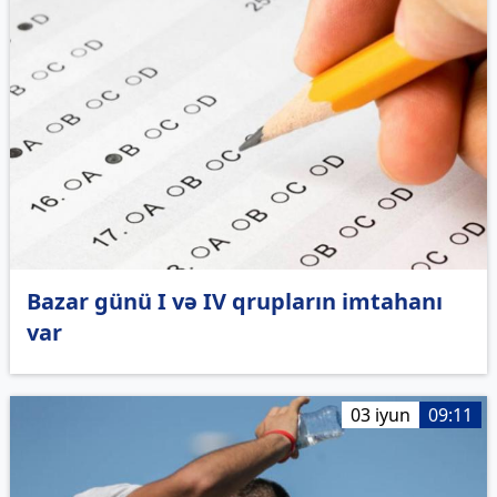
Bazar günü I və IV qrupların imtahanı
var
03 iyun
09:11