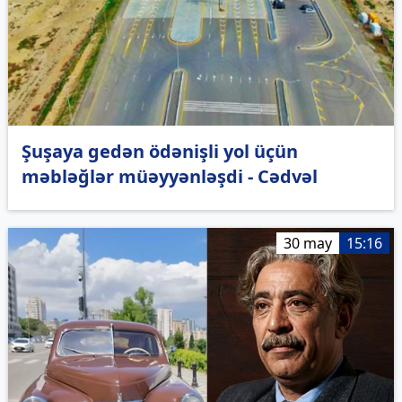
Şuşaya gedən ödənişli yol üçün
məbləğlər müəyyənləşdi - Cədvəl
30 may
15:16