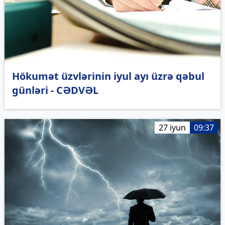
Hökumət üzvlərinin iyul ayı üzrə qəbul
günləri - CƏDVƏL
27 iyun
09:37