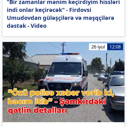
"Bir zamanlar mənim keçirdiyim hissləri
indi onlar keçirəcək" - Firdovsi
Umudovdan güləşçilərə və məşqçilərə
dəstək - Video
26 iyul
12:08