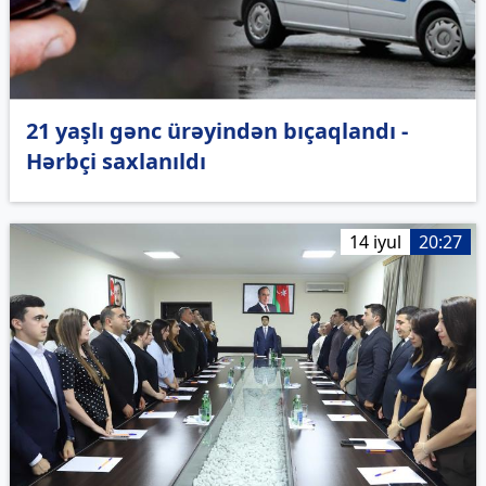
21 yaşlı gənc ürəyindən bıçaqlandı -
Hərbçi saxlanıldı
14 iyul
20:27