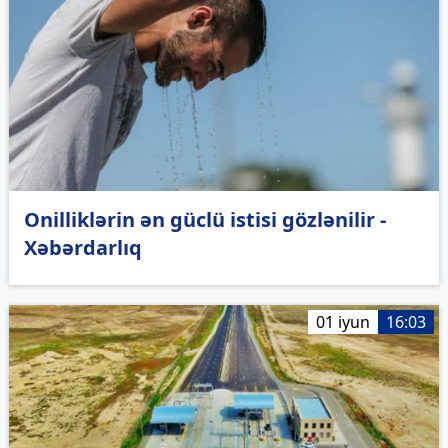
Onilliklərin ən güclü istisi gözlənilir -
Xəbərdarlıq
01 iyun
16:03