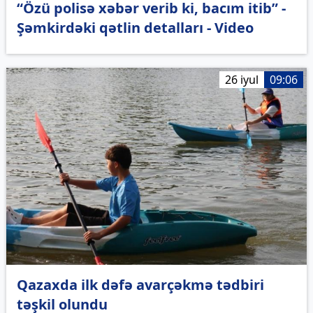
“Özü polisə xəbər verib ki, bacım itib” -
Şəmkirdəki qətlin detalları - Video
26 iyul
09:06
Qazaxda ilk dəfə avarçəkmə tədbiri
təşkil olundu