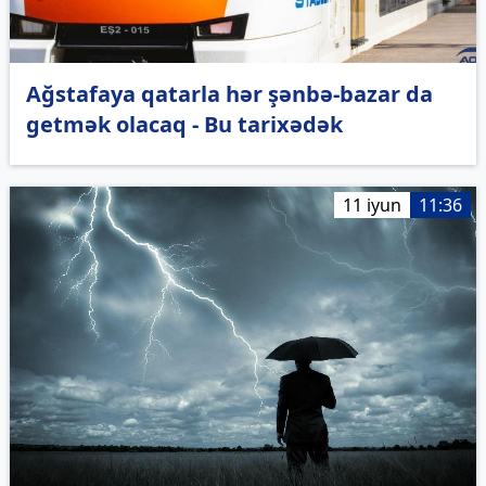
Ağstafaya qatarla hər şənbə-bazar da
getmək olacaq - Bu tarixədək
11 iyun
11:36