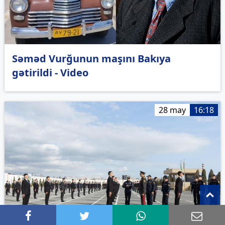
Səməd Vurğunun maşını Bakıya
gətirildi - Video
28 may
16:18
T