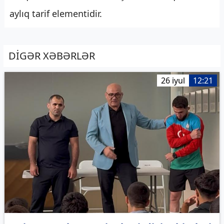
aylıq tarif elementidir.
DİGƏR XƏBƏRLƏR
26 iyul
12:21