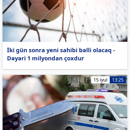
İki gün sonra yeni sahibi bəlli olacaq -
Dəyəri 1 milyondan çoxdur
15 iyul
13:25