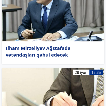
İlham Mirzəliyev Ağstafada
vətəndaşları qəbul edəcək
28 iyun
15:35