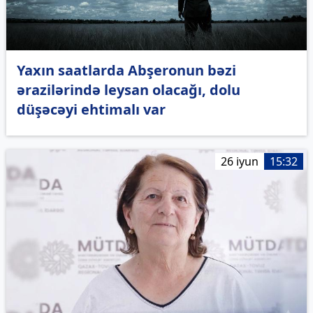
Yaxın saatlarda Abşeronun bəzi
ərazilərində leysan olacağı, dolu
düşəcəyi ehtimalı var
26 iyun
15:32