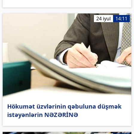
24 iyul
14:11
Hökumət üzvlərinin qəbuluna düşmək
istəyənlərin NƏZƏRİNƏ