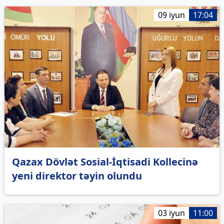
09 iyun
17:04
Qazax Dövlət Sosial-İqtisadi Kollecinə
yeni direktor təyin olundu
03 iyun
11:00