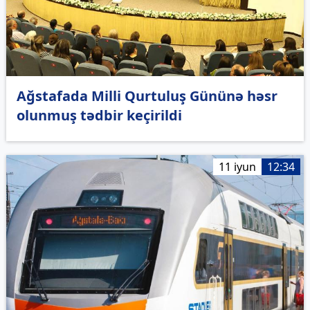
Ağstafada Milli Qurtuluş Gününə həsr
olunmuş tədbir keçirildi
11 iyun
12:34