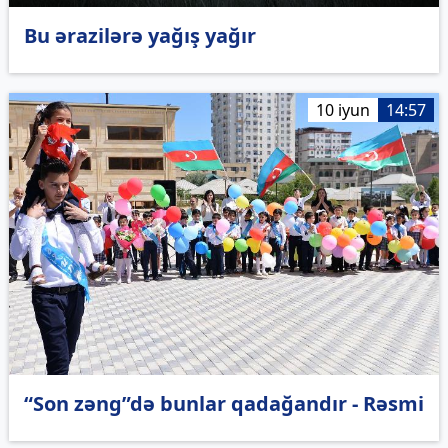
Bu ərazilərə yağış yağır
10 iyun
14:57
“Son zəng”də bunlar qadağandır - Rəsmi