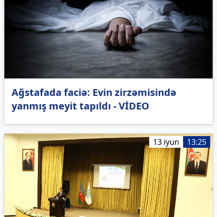
Ağstafada faciə: Evin zirzəmisində
yanmış meyit tapıldı - VİDEO
13 iyun
13:25