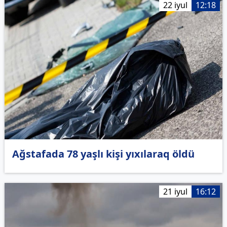
22 iyul
12:18
Ağstafada 78 yaşlı kişi yıxılaraq öldü
21 iyul
16:12