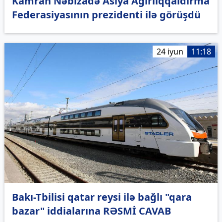
Kamran Nəbizadə Asiya Ağırlıqqaldırma
Federasiyasının prezidenti ilə görüşdü
24 iyun
11:18
Bakı-Tbilisi qatar reysi ilə bağlı "qara
bazar" iddialarına RƏSMİ CAVAB