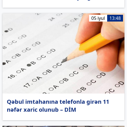
05 iyul
13:48
Qəbul imtahanına telefonla girən 11
nəfər xaric olunub – DİM