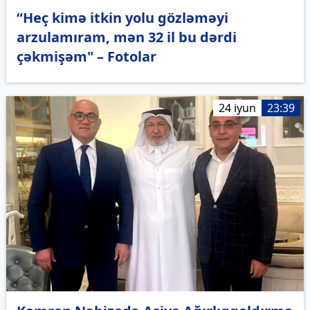
“Heç kimə itkin yolu gözləməyi
arzulamıram, mən 32 il bu dərdi
çəkmişəm" – Fotolar
24 iyun
23:39