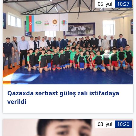
05 iyul
10:27
Qazaxda sərbəst güləş zalı istifadəyə
verildi
03 iyul
10:20