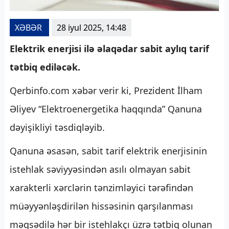
XƏBƏR
28 iyul 2025, 14:48
Elektrik enerjisi ilə əlaqədar sabit aylıq tarif
tətbiq ediləcək.
Qerbinfo.com xəbər verir ki, Prezident İlham
Əliyev “Elektroenergetika haqqında” Qanuna
dəyişikliyi təsdiqləyib.
Qanuna əsasən, sabit tarif elektrik enerjisinin
istehlak səviyyəsindən asılı olmayan sabit
xarakterli xərclərin tənzimləyici tərəfindən
müəyyənləşdirilən hissəsinin qarşılanması
məqsədilə hər bir istehlakçı üzrə tətbiq olunan