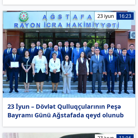
23 iyun
16:23
23 İyun – Dövlət Qulluqçularının Peşə
Bayramı Günü Ağstafada qeyd olunub