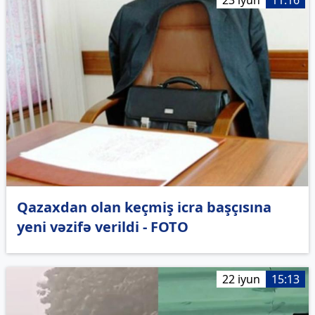
23 iyun
11:16
Qazaxdan olan keçmiş icra başçısına
yeni vəzifə verildi - FOTO
22 iyun
15:13