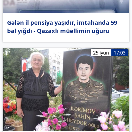
Gələn il pensiya yaşıdır, imtahanda 59
bal yığdı - Qazaxlı müəllimin uğuru
25 iyun
17:03