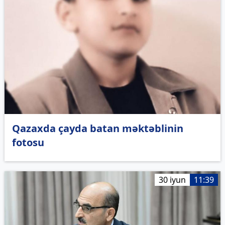
Qazaxda çayda batan məktəblinin
fotosu
30 iyun
11:39